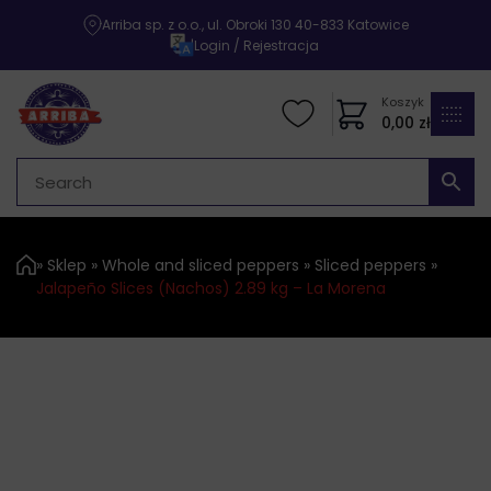
Arriba sp. z o.o., ul. Obroki 130 40-833 Katowice
|
Login / Rejestracja
Koszyk
0,00
zł
»
Sklep
»
Whole and sliced ​​peppers
»
Sliced ​​peppers
»
Jalapeño Slices (Nachos) 2.89 kg – La Morena