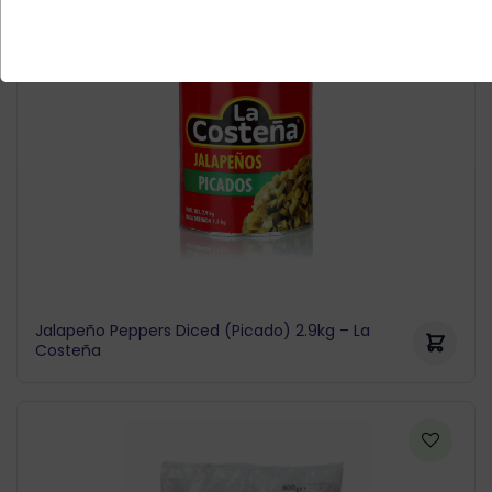
Jalapeño Peppers Diced (Picado) 2.9kg – La
Costeña