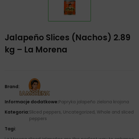
Jalapeño Slices (Nachos) 2.89
kg – La Morena
Brand:
Informacje dodatkowe:
Papryka jalapeño zielona krojona
Kategoria:
Sliced ​​peppers, Uncategorized, Whole and sliced
​​peppers
Tagi:
La Morena sliced jalapeños are the perfect way to enhance