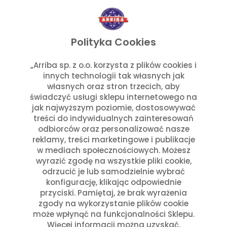
Cena
Polityka Cookies
Cena:
10 zł
—
50 zł
„Arriba sp. z o.o. korzysta z plików cookies i
Filtruj
innych technologii tak własnych jak
własnych oraz stron trzecich, aby
Cena
Cena
świadczyć usługi sklepu internetowego na
min
max
jak najwyższym poziomie, dostosowywać
Tagi
treści do indywidualnych zainteresowań
odbiorców oraz personalizować nasze
Akcesoria kuchenne
Bezglutenowy
Gadżet
Nowości
Ostre
reklamy, treści marketingowe i publikacje
Promocja
Ubranie
Wegański
Wegetariański
w mediach społecznościowych. Możesz
wyrazić zgodę na wszystkie pliki cookie,
odrzucić je lub samodzielnie wybrać
konfigurację, klikając odpowiednie
przyciski. Pamiętaj, że brak wyrażenia
zgody na wykorzystanie plików cookie
może wpłynąć na funkcjonalności Sklepu.
Więcej informacji można uzyskać,