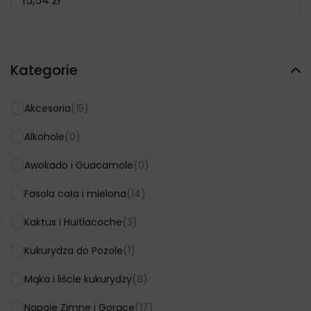
15,54
zł
Kategorie
Akcesoria
(15)
Alkohole
(0)
Awokado i Guacamole
(0)
Fasola cała i mielona
(14)
Kaktus i Huitlacoche
(3)
Kukurydza do Pozole
(1)
Mąka i liście kukurydzy
(8)
Napoje Zimne i Gorące
(17)