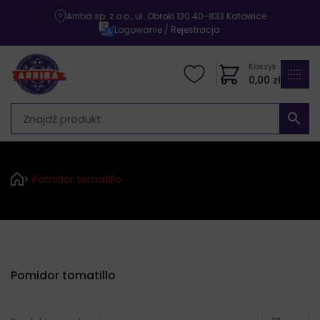
Arriba sp. z o.o., ul. Obroki 130 40-833 Katowice
|
Logowanie / Rejestracja
Koszyk
0,00
zł
>
Pomidor tomatillo
Pomidor tomatillo