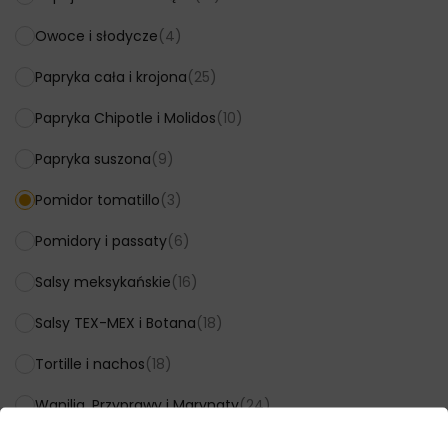
Owoce i słodycze
(4)
Papryka cała i krojona
(25)
Papryka Chipotle i Molidos
(10)
Papryka suszona
(9)
Pomidor tomatillo
(3)
Pomidory i passaty
(6)
Salsy meksykańskie
(16)
Salsy TEX-MEX i Botana
(18)
Tortille i nachos
(18)
Wanilia, Przyprawy i Marynaty
(24)