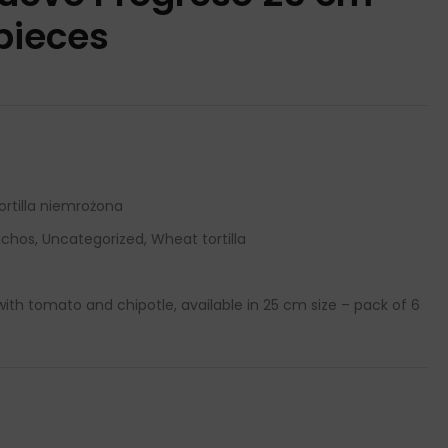
pieces
ortilla niemrożona
achos, Uncategorized, Wheat tortilla
with tomato and chipotle, available in 25 cm size – pack of 6