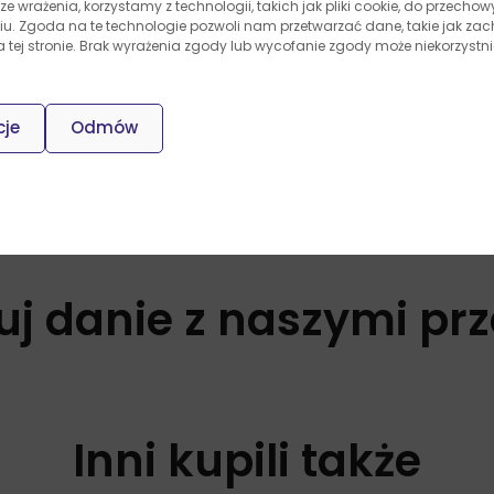
ze wrażenia, korzystamy z technologii, takich jak pliki cookie, do przech
niu. Zgoda na te technologie pozwoli nam przetwarzać dane, takie jak z
na tej stronie. Brak wyrażenia zgody lub wycofanie zgody może niekorzystni
h Nuevo Progreso tomato wheat
omatic meals in your own home!
cje
Odmów
uj danie z naszymi pr
Inni kupili także