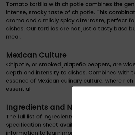
Tomato tortilla with chipotle combines the ge
intense, smoky taste of chipotle. This combinati
aroma and a mildly spicy aftertaste, perfect fo
dishes. Our tortillas are not just a tasty base 
meal.
Mexican Culture
Chipotle, or smoked jalapeño peppers, are wide
depth and intensity to dishes. Combined with t
essence of Mexican culinary culture, where rich
essential.
Ingredients and Nutritional Values
The full list of ingredients and nutritional valu
specification sheet available on our website. We
information to learn more about our product.