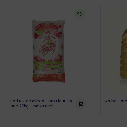
Red Nixtamalized Corn Flour 1kg
Arriba Corn
and 20kg – Maza Real