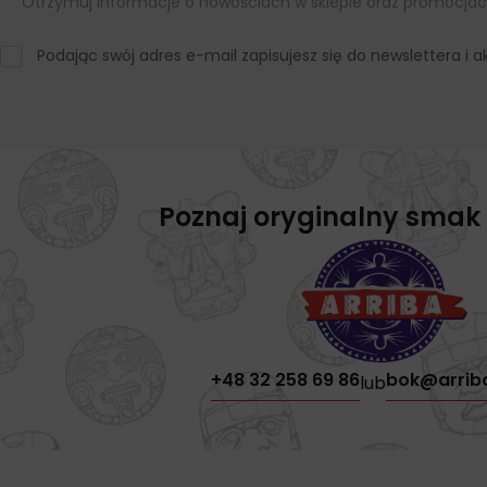
Otrzymuj informacje o nowościach w sklepie oraz promocjac
Podając swój adres e-mail zapisujesz się do newslettera i
Poznaj oryginalny smak
+48 32 258 69 86
bok@arrib
lub