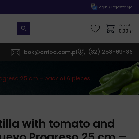
|
Login / Rejestracja
Koszyk
0,00
zł
(32) 258-69-86
bok@arriba.com.pl
rogreso 25 cm – pack of 6 pieces
tilla with tomato and
Nuevo Progreso 25 cm –