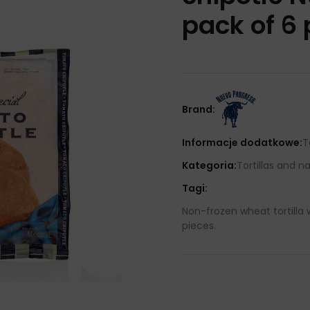
pack of 6 
Brand:
Informacje dodatkowe:
T
Kategoria:
Tortillas and n
Tagi:
Non-frozen wheat tortilla 
pieces.