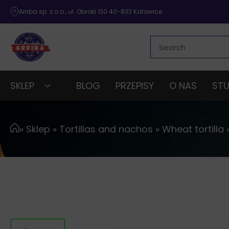
Arriba sp. z o.o., ul. Obroki 130 40-833 Katowice
SKLEP
BLOG
PRZEPISY
O NAS
STU
»
Sklep
»
Tortillas and nachos
»
Wheat tortilla