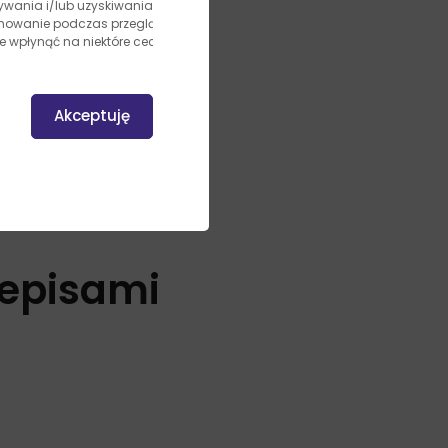
owywania i/lub uzyskiwania dostępu
achowanie podczas przeglądania lub
e wpłynąć na niektóre cechy i
Akceptuję
zepisami