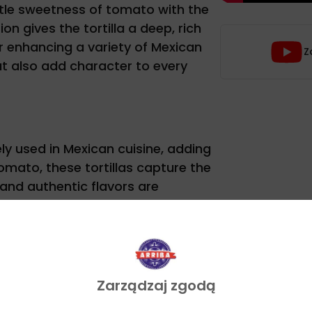
ntle sweetness of tomato with the
on gives the tortilla a deep, rich
r enhancing a variety of Mexican
Z
but also add character to every
ly used in Mexican cuisine, adding
omato, these tortillas capture the
 and authentic flavors are
es can be found in the product
Zarządzaj zgodą
 invite you to review this