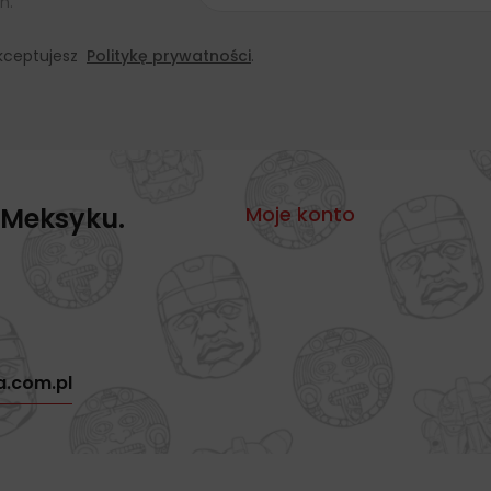
h.
 akceptujesz
Politykę prywatności
.
 Meksyku.
Moje konto
a.com.pl