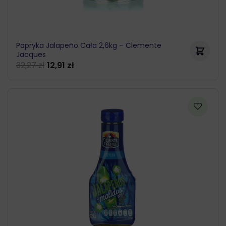
Papryka Jalapeño Cała 2,6kg – Clemente
Jacques
32,27
zł
12,91
zł
Pierwotna
Aktualna
cena
cena
wynosiła:
wynosi:
32,27 zł.
12,91 zł.