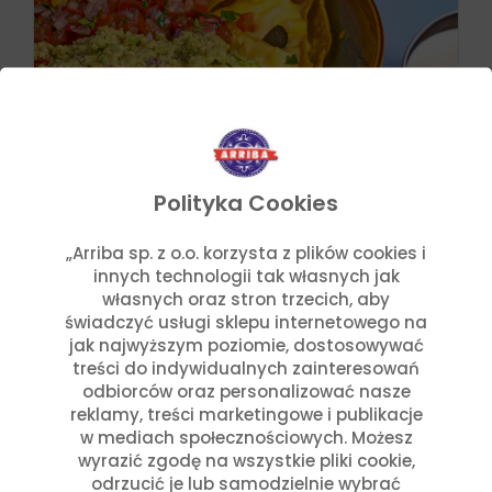
Polityka Cookies
„Arriba sp. z o.o. korzysta z plików cookies i
innych technologii tak własnych jak
Przepisy
Julia Sztyler
własnych oraz stron trzecich, aby
Nachos México
świadczyć usługi sklepu internetowego na
jak najwyższym poziomie, dostosowywać
Czytaj dalej
treści do indywidualnych zainteresowań
odbiorców oraz personalizować nasze
reklamy, treści marketingowe i publikacje
w mediach społecznościowych. Możesz
wyrazić zgodę na wszystkie pliki cookie,
odrzucić je lub samodzielnie wybrać