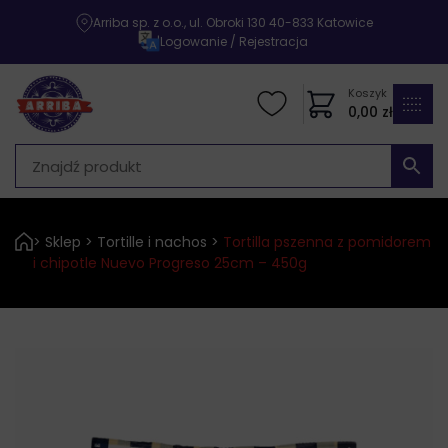
Arriba sp. z o.o., ul. Obroki 130 40-833 Katowice
|
Logowanie / Rejestracja
Koszyk
0,00
zł
>
Sklep
>
Tortille i nachos
>
Tortilla pszenna z pomidorem
i chipotle Nuevo Progreso 25cm – 450g