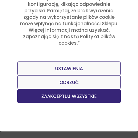
konfigurację, klikając odpowiednie
przyciski. Pamiętaj, że brak wyrażenia
zgody na wykorzystanie plików cookie
może wpłynąć na funkcjonalności Sklepu.
Więcej informacji można uzyskać,
zapoznając się z naszą Polityka plików
cookies.”
USTAWIENIA
ODRZUĆ
Przepisy
Julia Sztyler
ZAAKCEPTUJ WSZYSTKIE
Salsa z mango i habanero
Czytaj dalej