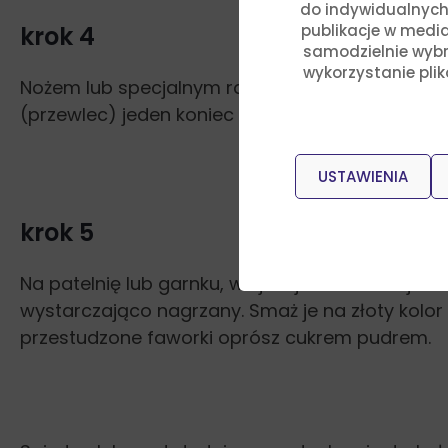
do indywidualnych
krok 4
publikacje w media
samodzielnie wybra
wykorzystanie pli
Nożem lub specjalnym radełkiem pokrój w paski
(przewlec) jeden koniec ciasta i odkładaj na bok
USTAWIENIA
krok 5
Na patelnię lub garnku, wlej olej lub smalec jes
wystarczająco nagrzany. Smaż je na złoty kolor
przestudzone faworki oprósz cukrem pudrem.