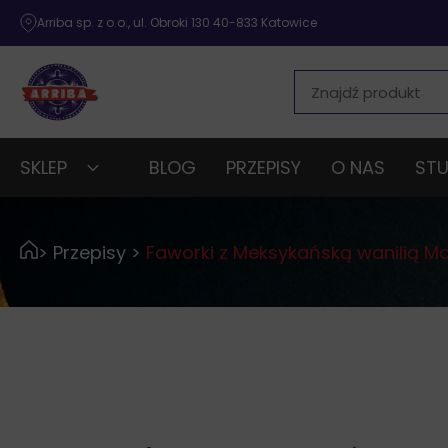
Arriba sp. z o.o., ul. Obroki 130 40-833 Katowice
SKLEP
BLOG
PRZEPISY
O NAS
STU
>
Przepisy
>
Faworki z Meksykańską wanilią Mo