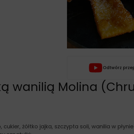
Odtwórz prze
ą wanilią Molina (Chru
ukier, żółtko jajka, szczypta soli, wanilia w płynie