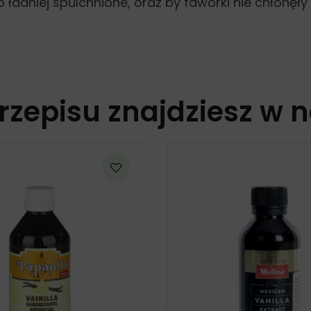
o ładniej spulchnione, oraz by faworki nie chłonęł
rzepisu znajdziesz w 