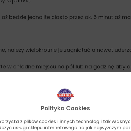
y szpatułki;
ć aż będzie jednolite ciasto przez ok. 5 minut aż 
e, należy wielokrotnie je zagniatać a nawet uderza
ryte w chłodne miejscu na pół lub na godzinę aby 
Polityka Cookies
, rozwałkuj jak najcieniej jak się da; możesz lekk
o. korzysta z plików cookies i innych technologii tak własn
adczyć usługi sklepu internetowego na jak najwyższym po