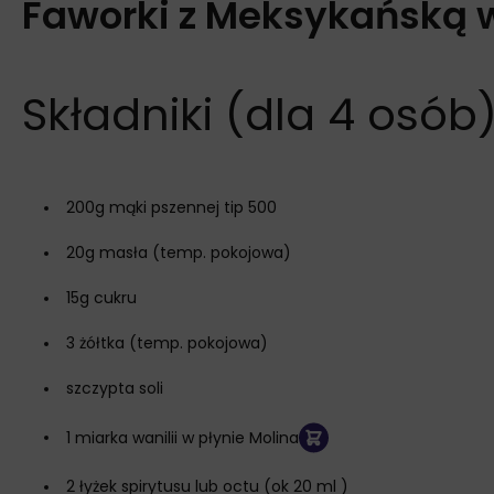
Faworki z Meksykańską w
Składniki (dla 4 osób
200g mąki pszennej tip 500
20g masła (temp. pokojowa)
15g cukru
3 żółtka (temp. pokojowa)
szczypta soli
1 miarka wanilii w płynie Molina
2 łyżek spirytusu lub octu (ok 20 ml )