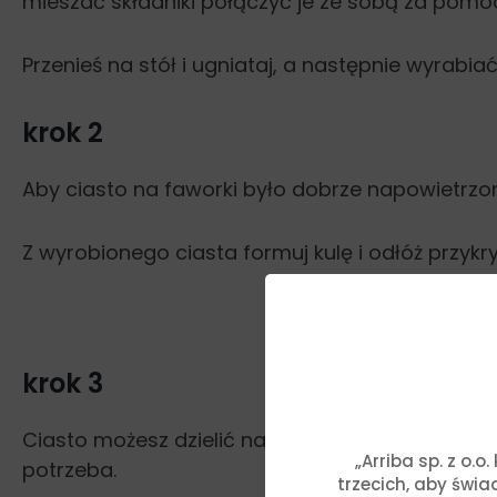
mieszać składniki połączyć je ze sobą za pomoc
Przenieś na stół i ugniataj, a następnie wyrabia
krok 2
Aby ciasto na faworki było dobrze napowietrzon
Z wyrobionego ciasta formuj kulę i odłóż przyk
krok 3
Ciasto możesz dzielić na pól lub więcej kawałków
„Arriba sp. z o.
potrzeba.
trzecich, aby świ