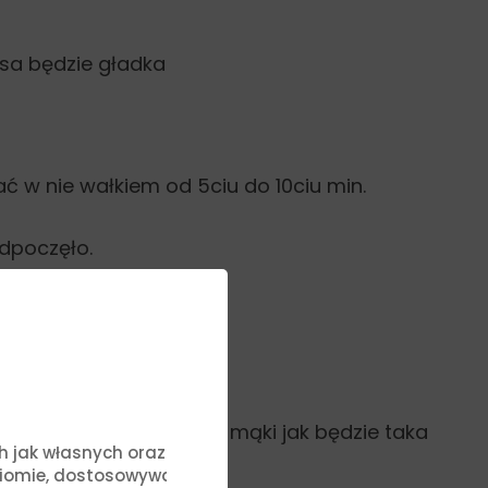
masa będzie gładka
ć w nie wałkiem od 5ciu do 10ciu min.
odpoczęło.
o oprószyć blat odrobiną mąki jak będzie taka
ych jak własnych oraz stron
ziomie, dostosowywać treści