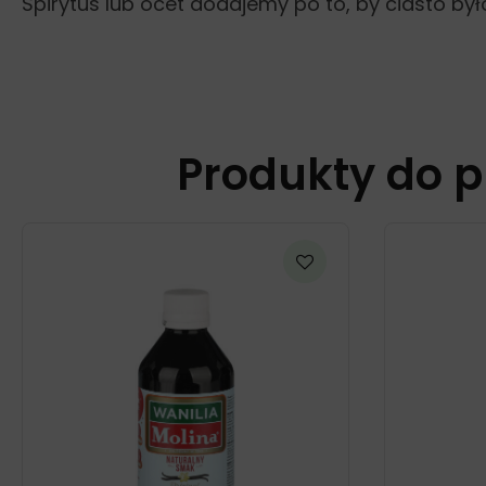
Spirytus lub ocet dodajemy po to, by ciasto był
Produkty do p