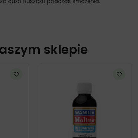
y za dużo tłuszczu podczas smażenia.
naszym sklepie