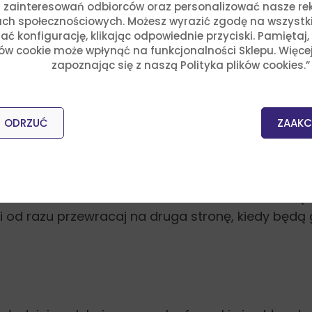
 zainteresowań odbiorców oraz personalizować nasze rek
ch społecznościowych. Możesz wyrazić zgodę na wszystkie p
ć konfigurację, klikając odpowiednie przyciski. Pamiętaj
ków cookie może wpłynąć na funkcjonalności Sklepu. Więce
 o pożądanym rozmiarze, w środku każdego paska z
zapoznając się z naszą Polityka plików cookies.”
.
ODRZUĆ
ZAAKC
t on idealne do smażenia faworków. Ustaw średnią m
 i od razu przewracaj na druga stronę, kiedy będ