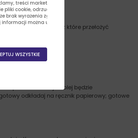
lamy, treści marketingowe i
liki cookie, odrzucić je lub
, że brak wyrażenia zgody na
j informacji można uzyskać,
robić nacięcie i przez które przełożyć
EPTUJ WSZYSTKIE
oc palnika i czekaj aż olej będzie
ą gotowy odkładaj na ręcznik papierowy; gotowe