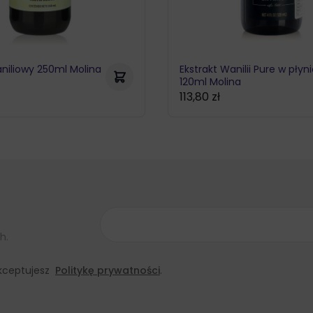
iliowy 250ml Molina
Ekstrakt Wanilii Pure w płyn
120ml Molina
113,80
zł
h.
 akceptujesz
Politykę prywatności
.