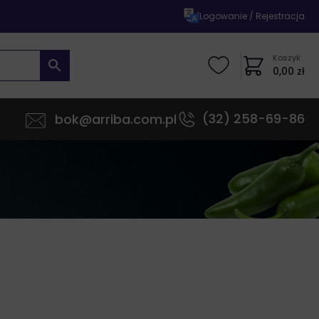
|
Logowanie / Rejestracja
Koszyk
0,00
zł
(32) 258-69-86
bok@arriba.com.pl