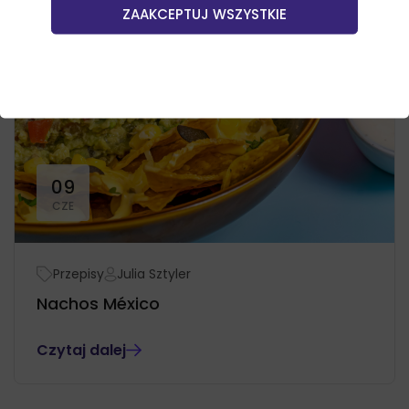
ZAAKCEPTUJ WSZYSTKIE
09
CZE
Przepisy
Julia Sztyler
Nachos México
Czytaj dalej