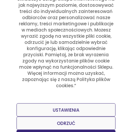
jak najwyższym poziomie, dostosowywać
Eksportujemy towar do całej Europy
treści do indywidualnych zainteresowań
odbiorców oraz personalizować nasze
reklamy, treści marketingowe i publikacje
w mediach społecznościowych. Możesz
wyrazić zgodę na wszystkie pliki cookie,
odrzucić je lub samodzielnie wybrać
konfigurację, klikając odpowiednie
przyciski. Pamiętaj, że brak wyrażenia
zgody na wykorzystanie plików cookie
może wpłynąć na funkcjonalności Sklepu.
Więcej informacji można uzyskać,
zapoznając się z naszą Polityka plików
cookies.”
Przepisy
Zobacz wszystko
USTAWIENIA
ODRZUĆ