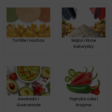
Tortille i nachos
Mąka i liście
kukurydzy
Awokado i
Papryka cała i
Guacamole
krojona