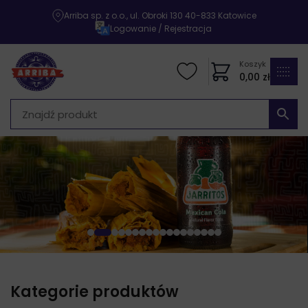
Arriba sp. z o.o., ul. Obroki 130 40-833 Katowice
|
Logowanie / Rejestracja
Koszyk
0,00
zł
Kategorie produktów