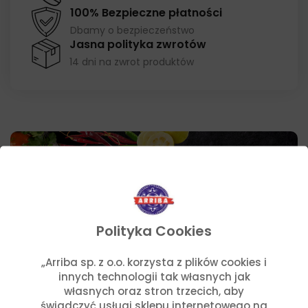
100% Bezpieczne płatności
Dbamy o bezpieczeństwo
Jasna polityka zwrotów
14 dni na zwrot produktów
Polityka Cookies
Gorące promocje
„Arriba sp. z o.o. korzysta z plików cookies i
innych technologii tak własnych jak
własnych oraz stron trzecich, aby
świadczyć usługi sklepu internetowego na