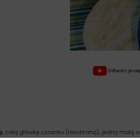
Odtwórz prze
ę
, całą główkę czosnku (nieobraną), jedną małą ceb