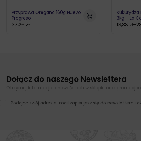
Przyprawa Oregano 160g Nuevo
Kukurydza 
Progreso
3kg – La C
37,26
zł
13,38
zł
–
2
Zakres
cen:
od
13,38 zł
do
28,49 zł
Dołącz do naszego Newslettera
Otrzymuj informacje o nowościach w sklepie oraz promocjac
Podając swój adres e-mail zapisujesz się do newslettera i