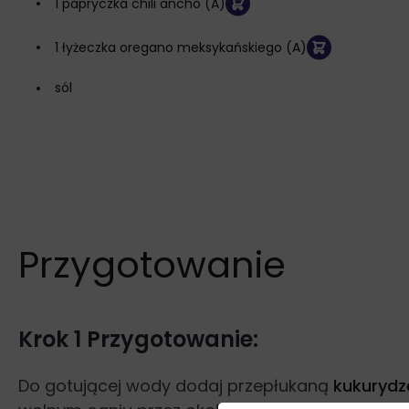
1 papryczka chili ancho (A)
1 łyżeczka oregano meksykańskiego (A)
sól
Przygotowanie
Krok 1 Przygotowanie:
Do gotującej wody dodaj przepłukaną
kukurydz