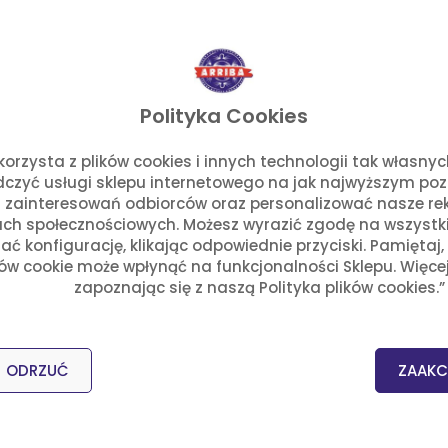
kukurydza
zmiękną.
e przez 10 minut. Zblenduj je z kawałkiem cebuli, 
Polityka Cookies
o. korzysta z plików cookies i innych technologii tak własn
adczyć usługi sklepu internetowego na jak najwyższym po
 zainteresowań odbiorców oraz personalizować nasze rek
główkę czosnku, cebulę i liście laurowe. Oddziel m
ch społecznościowych. Możesz wyrazić zgodę na wszystkie p
ć konfigurację, klikając odpowiednie przyciski. Pamiętaj
 minut.
ków cookie może wpłynąć na funkcjonalności Sklepu. Więce
zapoznając się z naszą Polityka plików cookies.”
ą sałatą lodową, cebulą, rzodkiewką, limonką,
t
ODRZUĆ
ZAAKC