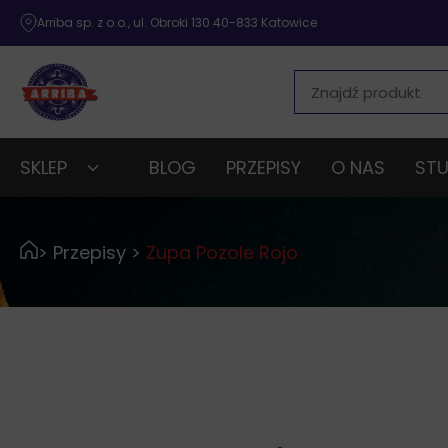
Arriba sp. z o.o., ul. Obroki 130 40-833 Katowice
SKLEP
BLOG
PRZEPISY
O NAS
STU
>
Przepisy
>
Zupa Pozole Rojo