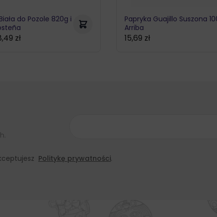
Biała do Pozole 820g i
Papryka Guajillo Suszona 1
osteña
Arriba
8,49
zł
15,69
zł
h.
 akceptujesz
Politykę prywatności
.