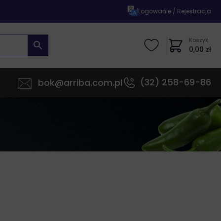
|
Logowanie / Rejestracja
Koszyk
0,00
zł
(32) 258-69-86
bok@arriba.com.pl