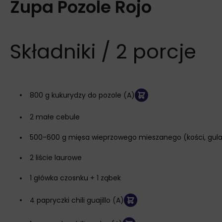
Zupa Pozole Rojo
Składniki / 2 porcje
800 g kukurydzy do pozole (A)
2 małe cebule
500-600 g mięsa wieprzowego mieszanego (kości, gulas
2 liście laurowe
1 główka czosnku + 1 ząbek
4 papryczki chili guajillo (A)