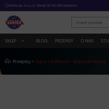
Arriba sp. z o.o., ul. Obroki 130 40-833 Katowice
SKLEP
BLOG
PRZEPISY
O NAS
STU
>
Przepisy
>
Zupa z Kaktusa – Sopa de Nopal