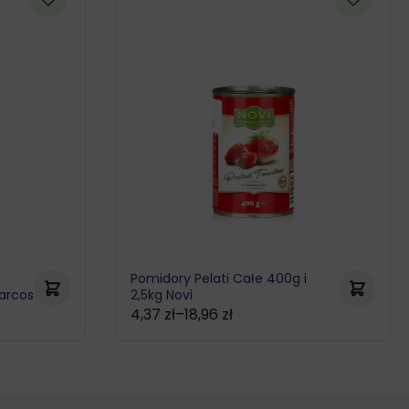
Pomidory Pelati Całe 400g i
Marcos
2,5kg Novi
4,37
zł
–
18,96
zł
Zakres
cen:
od
4,37 zł