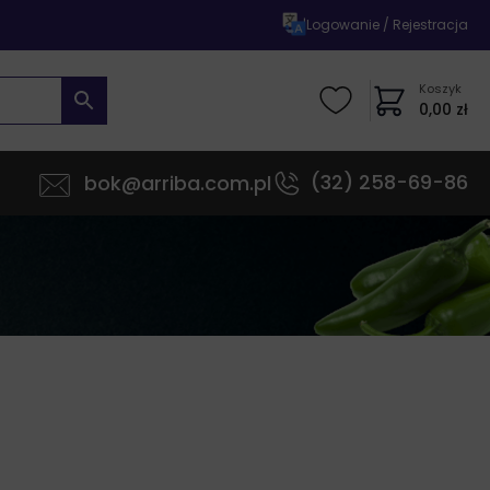
|
Logowanie / Rejestracja
Koszyk
0,00
zł
(32) 258-69-86
bok@arriba.com.pl