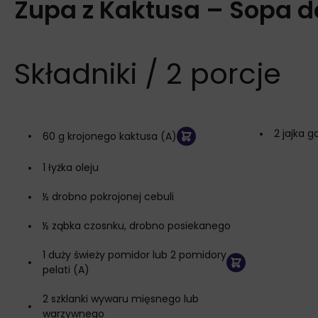
Zupa z Kaktusa – Sopa d
Składniki / 2 porcje
2 jajka 
60 g krojonego kaktusa (A)
1 łyżka oleju
½ drobno pokrojonej cebuli
½ ząbka czosnku, drobno posiekanego
1 duży świeży pomidor lub 2 pomidory
pelati (A)
2 szklanki wywaru mięsnego lub
warzywnego