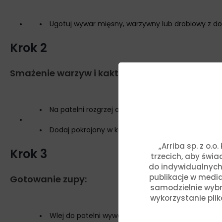
Ugotuj wywar mięsny, warzywny lub drobiowy z dod
Krok 2
Smażenie warzyw i kaktusa:
Na patelni rozgrzej olej. Podsmaż cebulę i czosnek,
Dodaj pokrojony w kostkę kaktus nopal (nopales) 
„Arriba sp. z o.
Krok 3
trzecich, aby świ
do indywidualnych
publikacje w media
Gotowanie zupy:
samodzielnie wybra
wykorzystanie pli
Wlej do patelni wywar i dopraw oregano meksykań