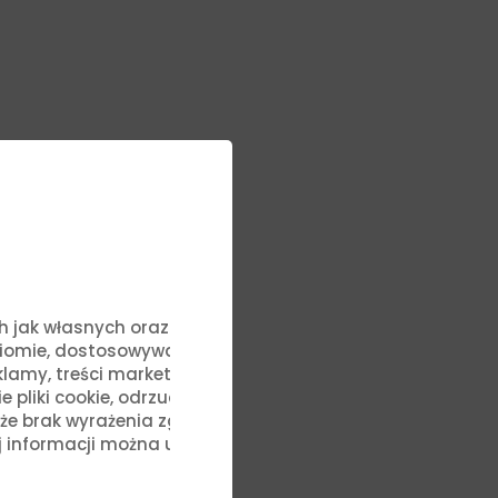
 przez 3-5 minut.
ych jak własnych oraz stron
ziomie, dostosowywać treści
lamy, treści marketingowe i
liki cookie, odrzucić je lub
, że brak wyrażenia zgody na
j informacji można uzyskać,