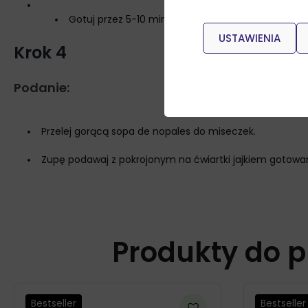
Gotuj przez 5-10 minut, aż wszystkie składniki będ
USTAWIENIA
Krok 4
Podanie:
Przelej gorącą sopa de nopales do miseczek.
Zupę podawaj z pokrojonym na ćwiartki jajkiem gotowa
Produkty do p
Bestseller
Bestseller