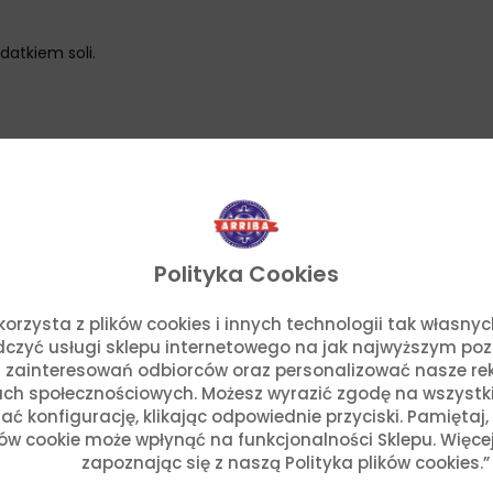
atkiem soli.
 aż będą szkliste.
Polityka Cookies
oraz pomidora (po obraniu ze skóry i pokrojeniu w kostkę). Smaż
o. korzysta z plików cookies i innych technologii tak własn
adczyć usługi sklepu internetowego na jak najwyższym po
 zainteresowań odbiorców oraz personalizować nasze rek
ch społecznościowych. Możesz wyrazić zgodę na wszystkie p
ć konfigurację, klikając odpowiednie przyciski. Pamiętaj
ków cookie może wpłynąć na funkcjonalności Sklepu. Więce
zapoznając się z naszą Polityka plików cookies.”
skim, mielonym chile chipotle oraz solą do smaku.