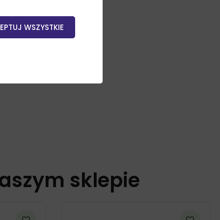
go aromatu.
EPTUJ WSZYSTKIE
naszym sklepie