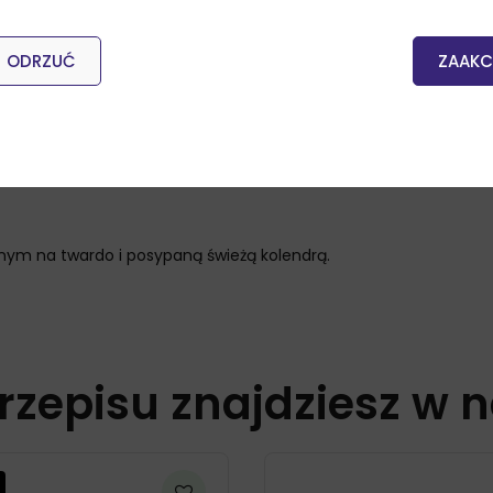
ą miękkie i dobrze się połączą, a
zupa z kaktusa
nabierze pełne
ODRZUĆ
ZAAKC
nym na twardo i posypaną świeżą kolendrą.
rzepisu znajdziesz w 