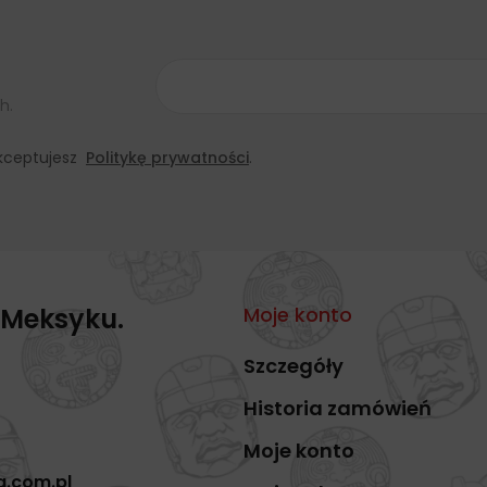
do
76,81 zł
h.
 akceptujesz
Politykę prywatności
.
 Meksyku.
Moje konto
Szczegóły
Historia zamówień
Moje konto
a.com.pl