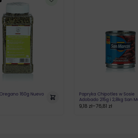
 Oregano 160g Nuevo
Papryka Chipotles w Sosie
Adobado 215g i 2,8kg San 
9,18
zł
–
76,81
zł
Zakres
cen:
od
9,18 zł