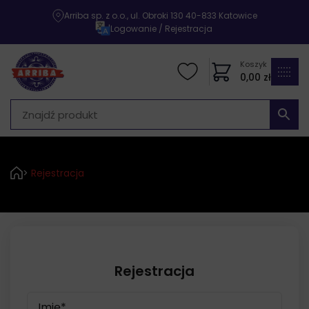
Arriba sp. z o.o., ul. Obroki 130 40-833 Katowice
|
Logowanie / Rejestracja
Koszyk
0,00
zł
>
Rejestracja
Rejestracja