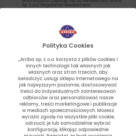
promocjach! Zapisuję się do Newslettera Arriba
sp. z o.o. Regulamin Newslettera.
Stwórz konto
Polityka Cookies
„Arriba sp. z o.o. korzysta z plików cookies i
innych technologii tak własnych jak
własnych oraz stron trzecich, aby
świadczyć usługi sklepu internetowego na
jak najwyższym poziomie, dostosowywać
Dołącz do naszego Newslettera
treści do indywidualnych zainteresowań
odbiorców oraz personalizować nasze
Otrzymuj informacje o nowościach w sklepie oraz
reklamy, treści marketingowe i publikacje
promocjach.
w mediach społecznościowych. Możesz
wyrazić zgodę na wszystkie pliki cookie,
odrzucić je lub samodzielnie wybrać
konfigurację, klikając odpowiednie
przyciski. Pamiętaj, że brak wyrażenia