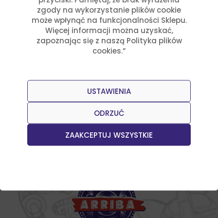
zgody na wykorzystanie plików cookie
może wpłynąć na funkcjonalności Sklepu.
Więcej informacji można uzyskać,
zapoznając się z naszą Polityka plików
Podając swój adres e-mail zapisujesz się do
cookies.”
newslettera i akceptujesz
Politykę prywatności
.
USTAWIENIA
ODRZUĆ
ZAAKCEPTUJ WSZYSTKIE
Poznaj oryginalny smak Meksyku.