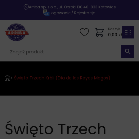
Arriba sp. z o.o., ul. Obroki 130 40-833 Katowice
|
Logowanie / Rejestracja
Koszyk
0,00
zł
>
Święto Trzech Króli (Día de los Reyes Magos)
Święto Trzech