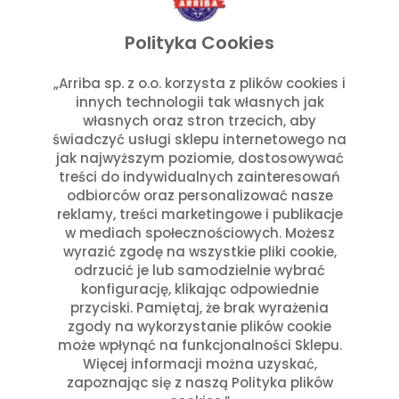
Oprócz radosnych obchodów, Święto Trzech Króli
Polityka Cookies
ma również głęboki wymiar religijny. W kościołach
odprawiane są specjalne msze, a w domach często
„Arriba sp. z o.o. korzysta z plików cookies i
organizuje się wspólne modlitwy.
innych technologii tak własnych jak
własnych oraz stron trzecich, aby
Podsumowanie
świadczyć usługi sklepu internetowego na
jak najwyższym poziomie, dostosowywać
treści do indywidualnych zainteresowań
Día de los Reyes Magos to wyjątkowy czas w
odbiorców oraz personalizować nasze
reklamy, treści marketingowe i publikacje
Meksyku, pełen tradycji, rodzinnych spotkań i radości
w mediach społecznościowych. Możesz
najmłodszych. To święto, które przypomina o
wyrazić zgodę na wszystkie pliki cookie,
hojności i magii, a także o głębokiej wierze i kulturze,
odrzucić je lub samodzielnie wybrać
które wciąż odgrywają ważną rolę w życiu
konfigurację, klikając odpowiednie
przyciski. Pamiętaj, że brak wyrażenia
Meksykanów.
zgody na wykorzystanie plików cookie
może wpłynąć na funkcjonalności Sklepu.
Więcej informacji można uzyskać,
zapoznając się z naszą Polityka plików