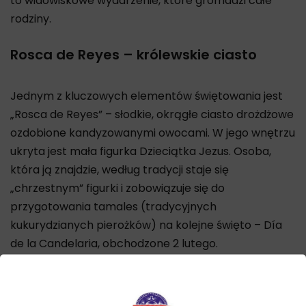
to widowiskowe wydarzenie, które gromadzi całe
rodziny.
Rosca de Reyes – królewskie ciasto
Jednym z kluczowych elementów świętowania jest
„Rosca de Reyes” – słodkie, okrągłe ciasto drożdżowe
ozdobione kandyzowanymi owocami. W jego wnętrzu
ukryta jest mała figurka Dzieciątka Jezus. Osoba,
która ją znajdzie, według tradycji staje się
„chrzestnym” figurki i zobowiązuje się do
przygotowania tamales (tradycyjnych
kukurydzianych pierożków) na kolejne święto – Día
de la Candelaria, obchodzone 2 lutego.
Religijne znaczenie