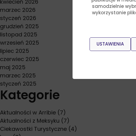
kwiecień 2026
samodzielnie wybra
marzec 2026
wykorzystanie pli
styczeń 2026
grudzień 2025
listopad 2025
wrzesień 2025
USTAWIENIA
lipiec 2025
czerwiec 2025
maj 2025
marzec 2025
styczeń 2025
Kategorie
Aktualności w Arribie
(7)
Aktualności z Meksyku
(7)
Ciekawostki Turystyczne
(4)