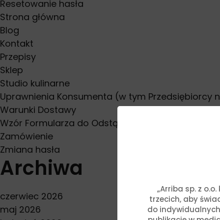
Resetowanie hasła
Strona główna
Blog
Kontakt
Przepisy
Sklep
Studio kulinarne
Uprawnienia Konsumenta (w tym Przedsiębiorcy 
Warunki Dostawy
Wzór Formularza do Odstąpienia od Umowy
Zamówienie
Zmiana hasła
Archiwa
„Arriba sp. z o.
czerwiec 2026
trzecich, aby świ
maj 2026
do indywidualnych
publikacje w media