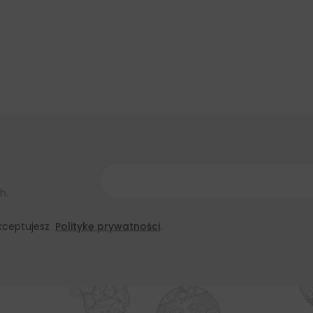
h.
 akceptujesz
Politykę prywatności
.