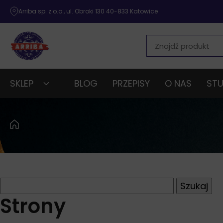
Arriba sp. z o.o., ul. Obroki 130 40-833 Katowice
SKLEP
BLOG
PRZEPISY
O NAS
STU
Szukaj:
Strony