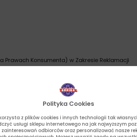
na Prawach Konsumenta) w Zakresie Reklamacji
Polityka Cookies
o. korzysta z plików cookies i innych technologii tak własn
adczyć usługi sklepu internetowego na jak najwyższym po
 zainteresowań odbiorców oraz personalizować nasze rek
ch społecznościowych. Możesz wyrazić zgodę na wszystkie p