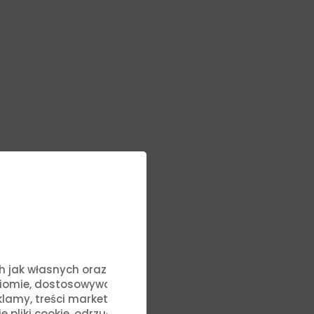
ych jak własnych oraz stron
ziomie, dostosowywać treści
lamy, treści marketingowe i
liki cookie, odrzucić je lub