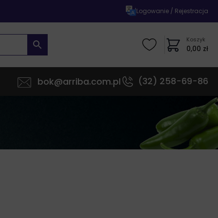
|
Logowanie / Rejestracja
Koszyk
0,00
zł
(32) 258-69-86
bok@arriba.com.pl