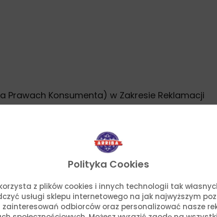
na Prawach Konsumenta) w Zakresie Reklamacji
Polityka Cookies
o. korzysta z plików cookies i innych technologii tak własn
adczyć usługi sklepu internetowego na jak najwyższym po
 zainteresowań odbiorców oraz personalizować nasze rek
ch społecznościowych. Możesz wyrazić zgodę na wszystkie p