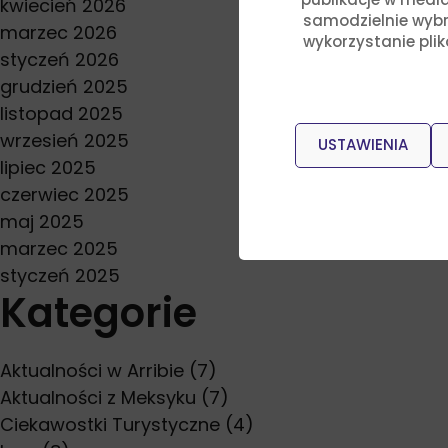
kwiecień 2026
samodzielnie wybra
marzec 2026
wykorzystanie pli
styczeń 2026
grudzień 2025
listopad 2025
wrzesień 2025
USTAWIENIA
lipiec 2025
czerwiec 2025
maj 2025
marzec 2025
styczeń 2025
Kategorie
Aktualności w Arribie
(7)
Aktualności z Meksyku
(7)
Ciekawostki Turystyczne
(4)