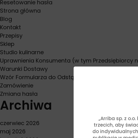
Resetowanie hasła
Strona główna
Blog
Kontakt
Przepisy
Sklep
Studio kulinarne
Uprawnienia Konsumenta (w tym Przedsiębiorcy 
Warunki Dostawy
Wzór Formularza do Odstąpienia od Umowy
Zamówienie
Zmiana hasła
Archiwa
„Arriba sp. z o.
czerwiec 2026
trzecich, aby świ
maj 2026
do indywidualnych
publikacje w media