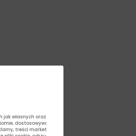
ych jak własnych oraz stron
ziomie, dostosowywać treści
lamy, treści marketingowe i
liki cookie, odrzucić je lub