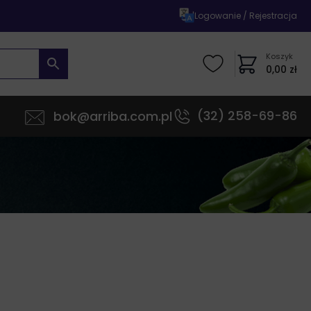
|
Logowanie / Rejestracja
Koszyk
0,00
zł
(32) 258-69-86
bok@arriba.com.pl