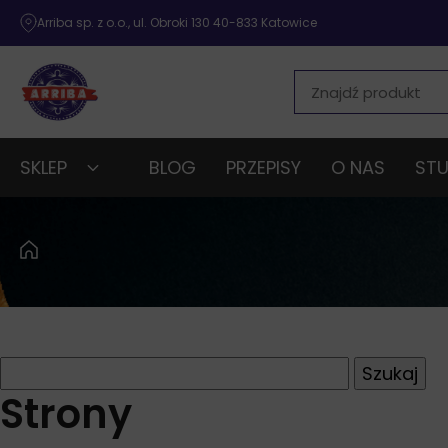
Arriba sp. z o.o., ul. Obroki 130 40-833 Katowice
SKLEP
BLOG
PRZEPISY
O NAS
STU
Szukaj:
Strony