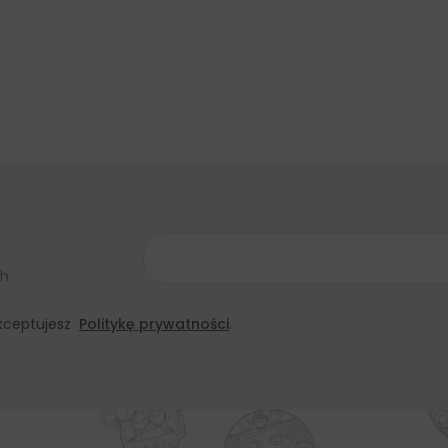
h.
 akceptujesz
Politykę prywatności
.