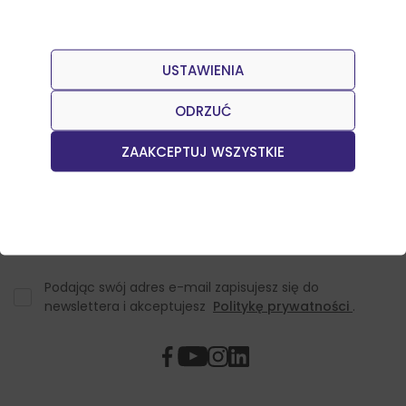
USTAWIENIA
Dołącz do naszego Newslettera
Otrzymuj informacje o nowościach w sklepie oraz
ODRZUĆ
promocjach.
ZAAKCEPTUJ WSZYSTKIE
Podając swój adres e-mail zapisujesz się do
newslettera i akceptujesz
Politykę prywatności
.