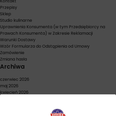
Kontakt
Przepisy
Sklep
Studio kulinarne
Uprawnienia Konsumenta (w tym Przedsiębiorcy na
Prawach Konsumenta) w Zakresie Reklamacji
Warunki Dostawy
Wzór Formularza do Odstąpienia od Umowy
Zamówienie
Zmiana hasła
Archiwa
czerwiec 2026
maj 2026
kwiecień 2026
marzec 2026
styczeń 2026
grudzień 2025