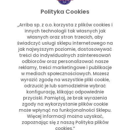
listopad 2025
wrzesień 2025
Polityka Cookies
lipiec 2025
czerwiec 2025
„Arriba sp. z o.o. korzysta z plików cookies i
innych technologii tak własnych jak
maj 2025
własnych oraz stron trzecich, aby
marzec 2025
świadczyć usługi sklepu internetowego na
styczeń 2025
jak najwyższym poziomie, dostosowywać
Kategorie
treści do indywidualnych zainteresowań
odbiorców oraz personalizować nasze
reklamy, treści marketingowe i publikacje
Aktualności w Arribie
(7)
w mediach społecznościowych. Możesz
Aktualności z Meksyku
(7)
wyrazić zgodę na wszystkie pliki cookie,
Ciekawostki Turystyczne
(4)
odrzucić je lub samodzielnie wybrać
Inne
(8)
konfigurację, klikając odpowiednie
Kultura i Historia Meksyku
(10)
przyciski. Pamiętaj, że brak wyrażenia
zgody na wykorzystanie plików cookie
Potrawy i Gastronomia
(11)
może wpłynąć na funkcjonalności Sklepu.
Święta Meksykańskie
(7)
Więcej informacji można uzyskać,
Święta w Polsce i Meksyku
(3)
zapoznając się z naszą Polityka plików
cookies.”