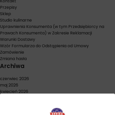
Kontakt
Przepisy
Sklep
Studio kulinarne
Uprawnienia Konsumenta (w tym Przedsiębiorcy na
Prawach Konsumenta) w Zakresie Reklamacji
Warunki Dostawy
Wzór Formularza do Odstąpienia od Umowy
Zamówienie
Zmiana hasła
Archiwa
czerwiec 2026
maj 2026
kwiecień 2026
marzec 2026
styczeń 2026
grudzień 2025