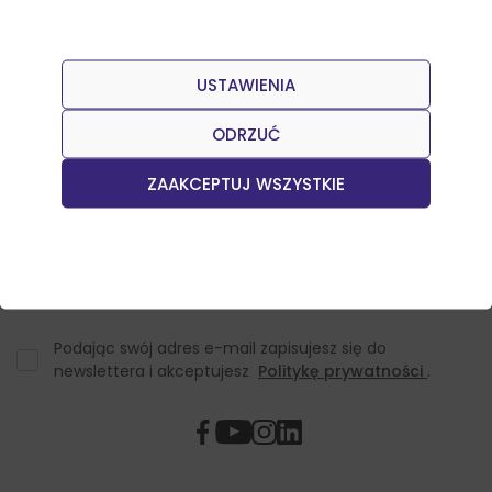
USTAWIENIA
Dołącz do naszego Newslettera
Otrzymuj informacje o nowościach w sklepie oraz
ODRZUĆ
promocjach.
ZAAKCEPTUJ WSZYSTKIE
Podając swój adres e-mail zapisujesz się do
newslettera i akceptujesz
Politykę prywatności
.