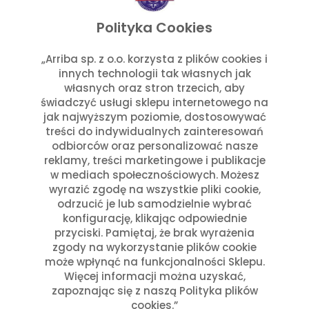
listopad 2025
wrzesień 2025
Polityka Cookies
lipiec 2025
czerwiec 2025
„Arriba sp. z o.o. korzysta z plików cookies i
innych technologii tak własnych jak
maj 2025
własnych oraz stron trzecich, aby
marzec 2025
świadczyć usługi sklepu internetowego na
styczeń 2025
jak najwyższym poziomie, dostosowywać
Kategorie
treści do indywidualnych zainteresowań
odbiorców oraz personalizować nasze
reklamy, treści marketingowe i publikacje
Aktualności w Arribie
(7)
w mediach społecznościowych. Możesz
Aktualności z Meksyku
(7)
wyrazić zgodę na wszystkie pliki cookie,
Ciekawostki Turystyczne
(4)
odrzucić je lub samodzielnie wybrać
Inne
(8)
konfigurację, klikając odpowiednie
Kultura i Historia Meksyku
(10)
przyciski. Pamiętaj, że brak wyrażenia
zgody na wykorzystanie plików cookie
Potrawy i Gastronomia
(11)
może wpłynąć na funkcjonalności Sklepu.
Święta Meksykańskie
(7)
Więcej informacji można uzyskać,
Święta w Polsce i Meksyku
(3)
zapoznając się z naszą Polityka plików
cookies.”