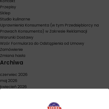
Kontakt
Przepisy
Sklep
Studio kulinarne
Uprawnienia Konsumenta (w tym Przedsiębiorcy na
Prawach Konsumenta) w Zakresie Reklamacji
Warunki Dostawy
Wzór Formularza do Odstąpienia od Umowy
Zamówienie
Zmiana hasła
Archiwa
czerwiec 2026
maj 2026
kwiecień 2026
marzec 2026
styczeń 2026
grudzień 2025