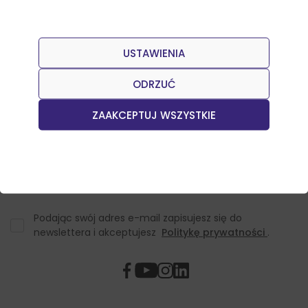
USTAWIENIA
Dołącz do naszego Newslettera
Otrzymuj informacje o nowościach w sklepie oraz
ODRZUĆ
promocjach.
ZAAKCEPTUJ WSZYSTKIE
Podając swój adres e-mail zapisujesz się do
newslettera i akceptujesz
Politykę prywatności
.