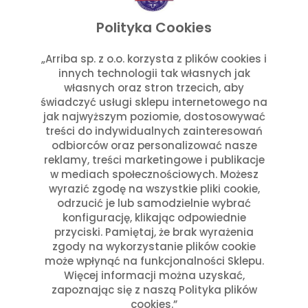
listopad 2025
wrzesień 2025
Polityka Cookies
lipiec 2025
czerwiec 2025
„Arriba sp. z o.o. korzysta z plików cookies i
innych technologii tak własnych jak
maj 2025
własnych oraz stron trzecich, aby
marzec 2025
świadczyć usługi sklepu internetowego na
styczeń 2025
jak najwyższym poziomie, dostosowywać
Kategorie
treści do indywidualnych zainteresowań
odbiorców oraz personalizować nasze
reklamy, treści marketingowe i publikacje
Aktualności w Arribie
(7)
w mediach społecznościowych. Możesz
Aktualności z Meksyku
(7)
wyrazić zgodę na wszystkie pliki cookie,
Ciekawostki Turystyczne
(4)
odrzucić je lub samodzielnie wybrać
Inne
(8)
konfigurację, klikając odpowiednie
Kultura i Historia Meksyku
(10)
przyciski. Pamiętaj, że brak wyrażenia
zgody na wykorzystanie plików cookie
Potrawy i Gastronomia
(11)
może wpłynąć na funkcjonalności Sklepu.
Święta Meksykańskie
(7)
Więcej informacji można uzyskać,
Święta w Polsce i Meksyku
(3)
zapoznając się z naszą Polityka plików
cookies.”