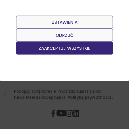
USTAWIENIA
Dołącz do naszego Newslettera
Otrzymuj informacje o nowościach w sklepie oraz
ODRZUĆ
promocjach.
ZAAKCEPTUJ WSZYSTKIE
Podając swój adres e-mail zapisujesz się do
newslettera i akceptujesz
Politykę prywatności
.