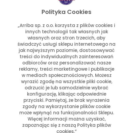
listopad 2025
wrzesień 2025
Polityka Cookies
lipiec 2025
czerwiec 2025
„Arriba sp. z o.o. korzysta z plików cookies i
innych technologii tak własnych jak
maj 2025
własnych oraz stron trzecich, aby
marzec 2025
świadczyć usługi sklepu internetowego na
styczeń 2025
jak najwyższym poziomie, dostosowywać
Kategorie
treści do indywidualnych zainteresowań
odbiorców oraz personalizować nasze
reklamy, treści marketingowe i publikacje
Aktualności w Arribie
(7)
w mediach społecznościowych. Możesz
Aktualności z Meksyku
(7)
wyrazić zgodę na wszystkie pliki cookie,
Ciekawostki Turystyczne
(4)
odrzucić je lub samodzielnie wybrać
Inne
(8)
konfigurację, klikając odpowiednie
Kultura i Historia Meksyku
(10)
przyciski. Pamiętaj, że brak wyrażenia
zgody na wykorzystanie plików cookie
Potrawy i Gastronomia
(11)
może wpłynąć na funkcjonalności Sklepu.
Święta Meksykańskie
(7)
Więcej informacji można uzyskać,
Święta w Polsce i Meksyku
(3)
zapoznając się z naszą Polityka plików
cookies.”