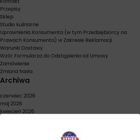
Kontakt
Przepisy
Sklep
Studio kulinarne
Uprawnienia Konsumenta (w tym Przedsiębiorcy na
Prawach Konsumenta) w Zakresie Reklamacji
Warunki Dostawy
Wzór Formularza do Odstąpienia od Umowy
Zamówienie
Zmiana hasła
Archiwa
czerwiec 2026
maj 2026
kwiecień 2026
marzec 2026
styczeń 2026
grudzień 2025