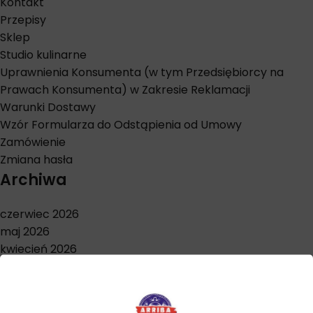
Kontakt
Przepisy
Sklep
Studio kulinarne
Uprawnienia Konsumenta (w tym Przedsiębiorcy na
Prawach Konsumenta) w Zakresie Reklamacji
Warunki Dostawy
Wzór Formularza do Odstąpienia od Umowy
Zamówienie
Zmiana hasła
Archiwa
czerwiec 2026
maj 2026
kwiecień 2026
marzec 2026
styczeń 2026
grudzień 2025