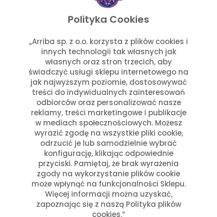
listopad 2025
wrzesień 2025
Polityka Cookies
lipiec 2025
czerwiec 2025
„Arriba sp. z o.o. korzysta z plików cookies i
innych technologii tak własnych jak
maj 2025
własnych oraz stron trzecich, aby
marzec 2025
świadczyć usługi sklepu internetowego na
styczeń 2025
jak najwyższym poziomie, dostosowywać
Kategorie
treści do indywidualnych zainteresowań
odbiorców oraz personalizować nasze
reklamy, treści marketingowe i publikacje
Aktualności w Arribie
(7)
w mediach społecznościowych. Możesz
Aktualności z Meksyku
(7)
wyrazić zgodę na wszystkie pliki cookie,
Ciekawostki Turystyczne
(4)
odrzucić je lub samodzielnie wybrać
Inne
(8)
konfigurację, klikając odpowiednie
Kultura i Historia Meksyku
(10)
przyciski. Pamiętaj, że brak wyrażenia
zgody na wykorzystanie plików cookie
Potrawy i Gastronomia
(11)
może wpłynąć na funkcjonalności Sklepu.
Święta Meksykańskie
(7)
Więcej informacji można uzyskać,
Święta w Polsce i Meksyku
(3)
zapoznając się z naszą Polityka plików
cookies.”