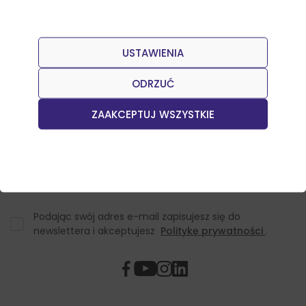
USTAWIENIA
Dołącz do naszego Newslettera
Otrzymuj informacje o nowościach w sklepie oraz
ODRZUĆ
promocjach.
ZAAKCEPTUJ WSZYSTKIE
Podając swój adres e-mail zapisujesz się do
newslettera i akceptujesz
Politykę prywatności
.