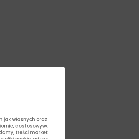
ych jak własnych oraz stron
ziomie, dostosowywać treści
lamy, treści marketingowe i
liki cookie, odrzucić je lub