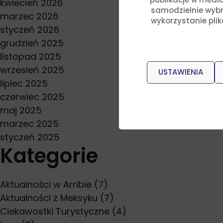
kwiecień 2026
samodzielnie wybra
marzec 2026
wykorzystanie pli
styczeń 2026
grudzień 2025
listopad 2025
wrzesień 2025
USTAWIENIA
lipiec 2025
czerwiec 2025
maj 2025
marzec 2025
styczeń 2025
Kategorie
Aktualności w Arribie
(7)
Aktualności z Meksyku
(7)
Ciekawostki Turystyczne
(4)