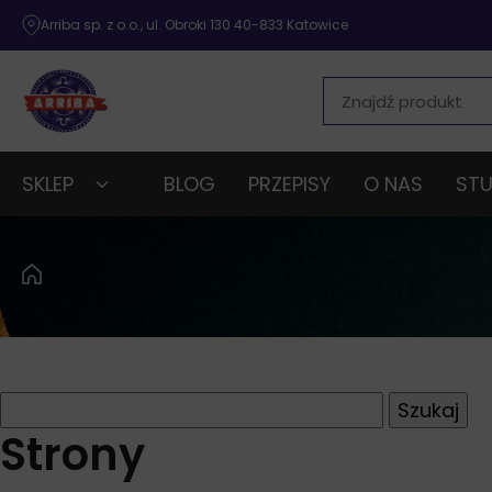
Arriba sp. z o.o., ul. Obroki 130 40-833 Katowice
SKLEP
BLOG
PRZEPISY
O NAS
STU
Szukaj:
Strony