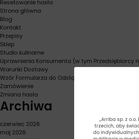
Resetowanie hasła
Strona główna
Blog
Kontakt
Przepisy
Sklep
Studio kulinarne
Uprawnienia Konsumenta (w tym Przedsiębiorcy 
Warunki Dostawy
Wzór Formularza do Odstąpienia od Umowy
Zamówienie
Zmiana hasła
Archiwa
„Arriba sp. z o.
czerwiec 2026
trzecich, aby świ
maj 2026
do indywidualnych
publikacje w media