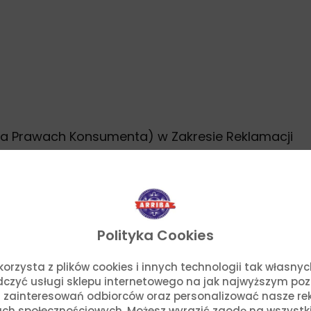
na Prawach Konsumenta) w Zakresie Reklamacji
Polityka Cookies
o. korzysta z plików cookies i innych technologii tak własn
adczyć usługi sklepu internetowego na jak najwyższym po
 zainteresowań odbiorców oraz personalizować nasze rek
ch społecznościowych. Możesz wyrazić zgodę na wszystkie p