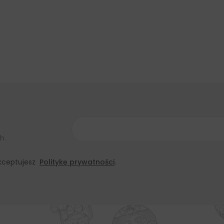
h.
 akceptujesz
Politykę prywatności
.