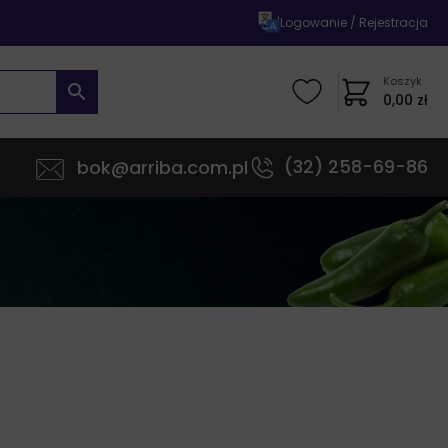
|
Logowanie / Rejestracja
Koszyk
0,00
zł
(32) 258-69-86
bok@arriba.com.pl