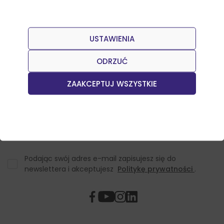
USTAWIENIA
Dołącz do naszego Newslettera
Otrzymuj informacje o nowościach w sklepie oraz
ODRZUĆ
promocjach.
ZAAKCEPTUJ WSZYSTKIE
Podając swój adres e-mail zapisujesz się do
newslettera i akceptujesz
Politykę prywatności
.