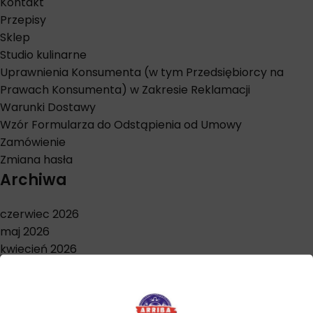
Kontakt
Przepisy
Sklep
Studio kulinarne
Uprawnienia Konsumenta (w tym Przedsiębiorcy na
Prawach Konsumenta) w Zakresie Reklamacji
Warunki Dostawy
Wzór Formularza do Odstąpienia od Umowy
Zamówienie
Zmiana hasła
Archiwa
czerwiec 2026
maj 2026
kwiecień 2026
marzec 2026
styczeń 2026
grudzień 2025