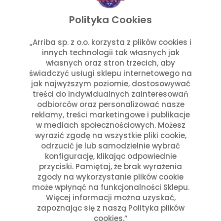
listopad 2025
wrzesień 2025
Polityka Cookies
lipiec 2025
czerwiec 2025
„Arriba sp. z o.o. korzysta z plików cookies i
innych technologii tak własnych jak
maj 2025
własnych oraz stron trzecich, aby
marzec 2025
świadczyć usługi sklepu internetowego na
styczeń 2025
jak najwyższym poziomie, dostosowywać
Kategorie
treści do indywidualnych zainteresowań
odbiorców oraz personalizować nasze
reklamy, treści marketingowe i publikacje
Aktualności w Arribie
(7)
w mediach społecznościowych. Możesz
Aktualności z Meksyku
(7)
wyrazić zgodę na wszystkie pliki cookie,
Ciekawostki Turystyczne
(4)
odrzucić je lub samodzielnie wybrać
Inne
(8)
konfigurację, klikając odpowiednie
Kultura i Historia Meksyku
(10)
przyciski. Pamiętaj, że brak wyrażenia
zgody na wykorzystanie plików cookie
Potrawy i Gastronomia
(11)
może wpłynąć na funkcjonalności Sklepu.
Święta Meksykańskie
(7)
Więcej informacji można uzyskać,
Święta w Polsce i Meksyku
(3)
zapoznając się z naszą Polityka plików
cookies.”