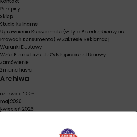
Kontakt
Przepisy
Sklep
Studio kulinarne
Uprawnienia Konsumenta (w tym Przedsiębiorcy na
Prawach Konsumenta) w Zakresie Reklamacji
Warunki Dostawy
Wzór Formularza do Odstąpienia od Umowy
Zamówienie
Zmiana hasła
Archiwa
czerwiec 2026
maj 2026
kwiecień 2026
marzec 2026
styczeń 2026
grudzień 2025