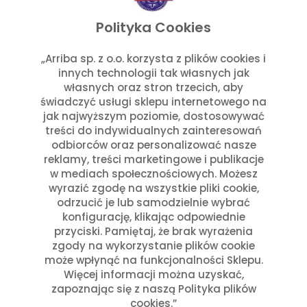
listopad 2025
wrzesień 2025
Polityka Cookies
lipiec 2025
czerwiec 2025
„Arriba sp. z o.o. korzysta z plików cookies i
innych technologii tak własnych jak
maj 2025
własnych oraz stron trzecich, aby
marzec 2025
świadczyć usługi sklepu internetowego na
styczeń 2025
jak najwyższym poziomie, dostosowywać
Kategorie
treści do indywidualnych zainteresowań
odbiorców oraz personalizować nasze
reklamy, treści marketingowe i publikacje
Aktualności w Arribie
(7)
w mediach społecznościowych. Możesz
Aktualności z Meksyku
(7)
wyrazić zgodę na wszystkie pliki cookie,
Ciekawostki Turystyczne
(4)
odrzucić je lub samodzielnie wybrać
Inne
(8)
konfigurację, klikając odpowiednie
Kultura i Historia Meksyku
(10)
przyciski. Pamiętaj, że brak wyrażenia
zgody na wykorzystanie plików cookie
Potrawy i Gastronomia
(11)
może wpłynąć na funkcjonalności Sklepu.
Święta Meksykańskie
(7)
Więcej informacji można uzyskać,
Święta w Polsce i Meksyku
(3)
zapoznając się z naszą Polityka plików
cookies.”