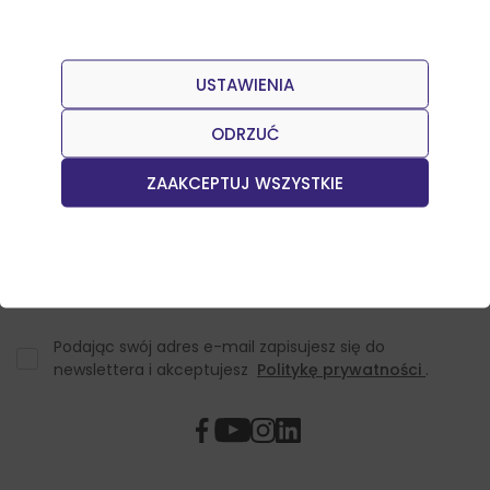
USTAWIENIA
Dołącz do naszego Newslettera
Otrzymuj informacje o nowościach w sklepie oraz
ODRZUĆ
promocjach.
ZAAKCEPTUJ WSZYSTKIE
Podając swój adres e-mail zapisujesz się do
newslettera i akceptujesz
Politykę prywatności
.