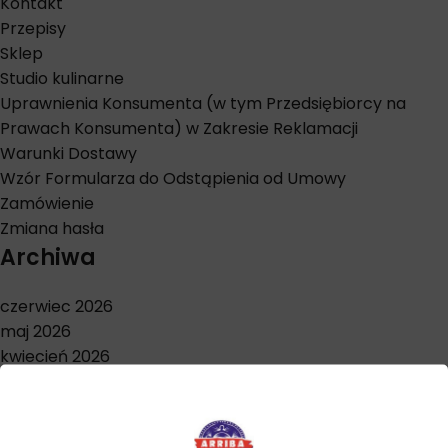
Kontakt
Przepisy
Sklep
Studio kulinarne
Uprawnienia Konsumenta (w tym Przedsiębiorcy na
Prawach Konsumenta) w Zakresie Reklamacji
Warunki Dostawy
Wzór Formularza do Odstąpienia od Umowy
Zamówienie
Zmiana hasła
Archiwa
czerwiec 2026
maj 2026
kwiecień 2026
marzec 2026
styczeń 2026
grudzień 2025