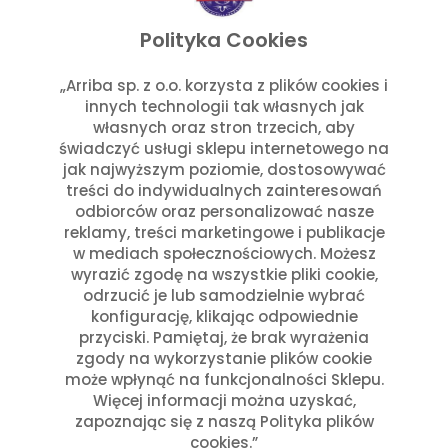
listopad 2025
wrzesień 2025
Polityka Cookies
lipiec 2025
czerwiec 2025
„Arriba sp. z o.o. korzysta z plików cookies i
innych technologii tak własnych jak
maj 2025
własnych oraz stron trzecich, aby
marzec 2025
świadczyć usługi sklepu internetowego na
styczeń 2025
jak najwyższym poziomie, dostosowywać
Kategorie
treści do indywidualnych zainteresowań
odbiorców oraz personalizować nasze
reklamy, treści marketingowe i publikacje
Aktualności w Arribie
(7)
w mediach społecznościowych. Możesz
Aktualności z Meksyku
(7)
wyrazić zgodę na wszystkie pliki cookie,
Ciekawostki Turystyczne
(4)
odrzucić je lub samodzielnie wybrać
Inne
(8)
konfigurację, klikając odpowiednie
Kultura i Historia Meksyku
(10)
przyciski. Pamiętaj, że brak wyrażenia
zgody na wykorzystanie plików cookie
Potrawy i Gastronomia
(11)
może wpłynąć na funkcjonalności Sklepu.
Święta Meksykańskie
(7)
Więcej informacji można uzyskać,
Święta w Polsce i Meksyku
(3)
zapoznając się z naszą Polityka plików
cookies.”