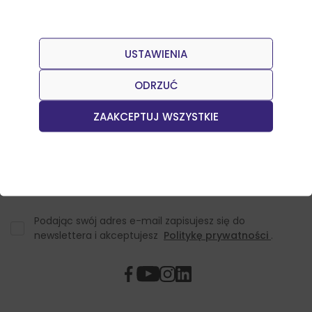
USTAWIENIA
Dołącz do naszego Newslettera
Otrzymuj informacje o nowościach w sklepie oraz
ODRZUĆ
promocjach.
ZAAKCEPTUJ WSZYSTKIE
Podając swój adres e-mail zapisujesz się do
newslettera i akceptujesz
Politykę prywatności
.