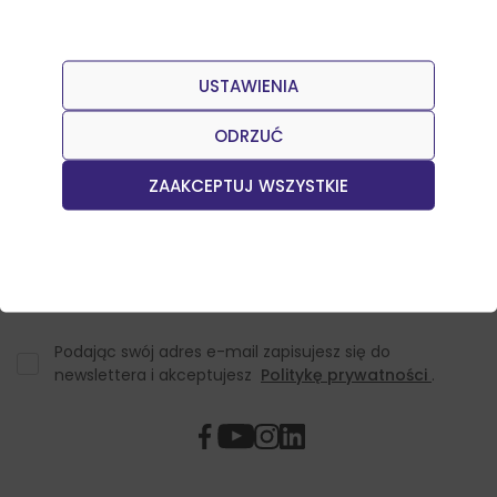
USTAWIENIA
Dołącz do naszego Newslettera
Otrzymuj informacje o nowościach w sklepie oraz
ODRZUĆ
promocjach.
ZAAKCEPTUJ WSZYSTKIE
Podając swój adres e-mail zapisujesz się do
newslettera i akceptujesz
Politykę prywatności
.