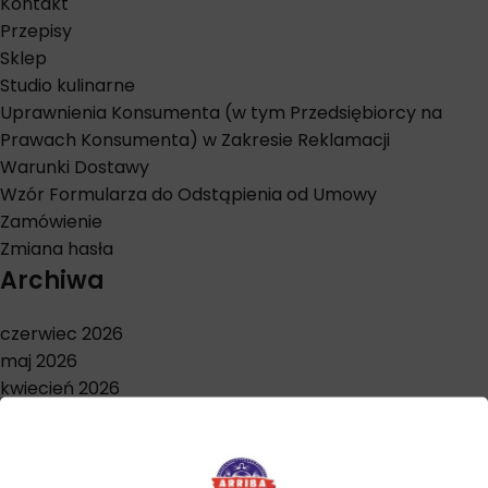
Kontakt
Przepisy
Sklep
Studio kulinarne
Uprawnienia Konsumenta (w tym Przedsiębiorcy na
Prawach Konsumenta) w Zakresie Reklamacji
Warunki Dostawy
Wzór Formularza do Odstąpienia od Umowy
Zamówienie
Zmiana hasła
Archiwa
czerwiec 2026
maj 2026
kwiecień 2026
marzec 2026
styczeń 2026
grudzień 2025