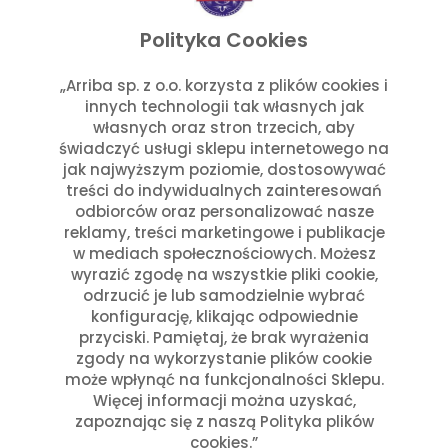
listopad 2025
wrzesień 2025
Polityka Cookies
lipiec 2025
czerwiec 2025
„Arriba sp. z o.o. korzysta z plików cookies i
innych technologii tak własnych jak
maj 2025
własnych oraz stron trzecich, aby
marzec 2025
świadczyć usługi sklepu internetowego na
styczeń 2025
jak najwyższym poziomie, dostosowywać
Kategorie
treści do indywidualnych zainteresowań
odbiorców oraz personalizować nasze
reklamy, treści marketingowe i publikacje
Aktualności w Arribie
(7)
w mediach społecznościowych. Możesz
Aktualności z Meksyku
(7)
wyrazić zgodę na wszystkie pliki cookie,
Ciekawostki Turystyczne
(4)
odrzucić je lub samodzielnie wybrać
Inne
(8)
konfigurację, klikając odpowiednie
Kultura i Historia Meksyku
(10)
przyciski. Pamiętaj, że brak wyrażenia
zgody na wykorzystanie plików cookie
Potrawy i Gastronomia
(11)
może wpłynąć na funkcjonalności Sklepu.
Święta Meksykańskie
(7)
Więcej informacji można uzyskać,
Święta w Polsce i Meksyku
(3)
zapoznając się z naszą Polityka plików
cookies.”