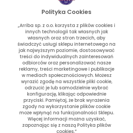
listopad 2025
wrzesień 2025
Polityka Cookies
lipiec 2025
czerwiec 2025
„Arriba sp. z o.o. korzysta z plików cookies i
innych technologii tak własnych jak
maj 2025
własnych oraz stron trzecich, aby
marzec 2025
świadczyć usługi sklepu internetowego na
styczeń 2025
jak najwyższym poziomie, dostosowywać
Kategorie
treści do indywidualnych zainteresowań
odbiorców oraz personalizować nasze
reklamy, treści marketingowe i publikacje
Aktualności w Arribie
(7)
w mediach społecznościowych. Możesz
Aktualności z Meksyku
(7)
wyrazić zgodę na wszystkie pliki cookie,
Ciekawostki Turystyczne
(4)
odrzucić je lub samodzielnie wybrać
Inne
(8)
konfigurację, klikając odpowiednie
Kultura i Historia Meksyku
(10)
przyciski. Pamiętaj, że brak wyrażenia
zgody na wykorzystanie plików cookie
Potrawy i Gastronomia
(11)
może wpłynąć na funkcjonalności Sklepu.
Święta Meksykańskie
(7)
Więcej informacji można uzyskać,
Święta w Polsce i Meksyku
(3)
zapoznając się z naszą Polityka plików
cookies.”