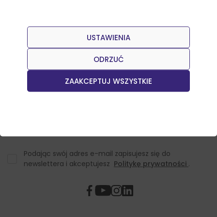
USTAWIENIA
Dołącz do naszego Newslettera
Otrzymuj informacje o nowościach w sklepie oraz
ODRZUĆ
promocjach.
ZAAKCEPTUJ WSZYSTKIE
Podając swój adres e-mail zapisujesz się do
newslettera i akceptujesz
Politykę prywatności
.