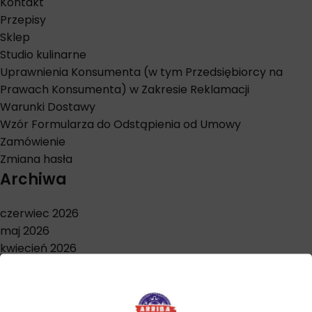
Kontakt
Przepisy
Sklep
Studio kulinarne
Uprawnienia Konsumenta (w tym Przedsiębiorcy na
Prawach Konsumenta) w Zakresie Reklamacji
Warunki Dostawy
Wzór Formularza do Odstąpienia od Umowy
Zamówienie
Zmiana hasła
Archiwa
czerwiec 2026
maj 2026
kwiecień 2026
marzec 2026
styczeń 2026
grudzień 2025