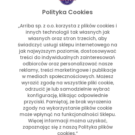
listopad 2025
wrzesień 2025
Polityka Cookies
lipiec 2025
czerwiec 2025
„Arriba sp. z o.o. korzysta z plików cookies i
innych technologii tak własnych jak
maj 2025
własnych oraz stron trzecich, aby
marzec 2025
świadczyć usługi sklepu internetowego na
styczeń 2025
jak najwyższym poziomie, dostosowywać
Kategorie
treści do indywidualnych zainteresowań
odbiorców oraz personalizować nasze
reklamy, treści marketingowe i publikacje
Aktualności w Arribie
(7)
w mediach społecznościowych. Możesz
Aktualności z Meksyku
(7)
wyrazić zgodę na wszystkie pliki cookie,
Ciekawostki Turystyczne
(4)
odrzucić je lub samodzielnie wybrać
Inne
(8)
konfigurację, klikając odpowiednie
Kultura i Historia Meksyku
(10)
przyciski. Pamiętaj, że brak wyrażenia
zgody na wykorzystanie plików cookie
Potrawy i Gastronomia
(11)
może wpłynąć na funkcjonalności Sklepu.
Święta Meksykańskie
(7)
Więcej informacji można uzyskać,
Święta w Polsce i Meksyku
(3)
zapoznając się z naszą Polityka plików
cookies.”