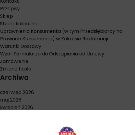
Kontakt
Przepisy
Sklep
Studio kulinarne
Uprawnienia Konsumenta (w tym Przedsiębiorcy na
Prawach Konsumenta) w Zakresie Reklamacji
Warunki Dostawy
Wzór Formularza do Odstąpienia od Umowy
Zamówienie
Zmiana hasła
Archiwa
czerwiec 2026
maj 2026
kwiecień 2026
marzec 2026
styczeń 2026
grudzień 2025