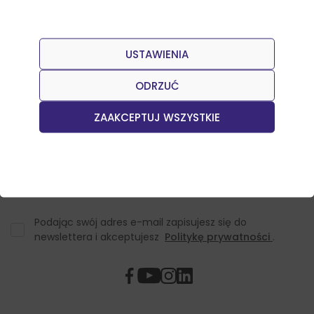
USTAWIENIA
Dołącz do naszego Newslettera
Otrzymuj informacje o nowościach w sklepie oraz
ODRZUĆ
promocjach.
ZAAKCEPTUJ WSZYSTKIE
Podając swój adres e-mail zapisujesz się do
newslettera i akceptujesz
Politykę prywatności
.