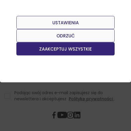
USTAWIENIA
Dołącz do naszego Newslettera
Otrzymuj informacje o nowościach w sklepie oraz
ODRZUĆ
promocjach.
ZAAKCEPTUJ WSZYSTKIE
Podając swój adres e-mail zapisujesz się do
newslettera i akceptujesz
Politykę prywatności
.