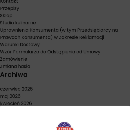
Kontakt
Przepisy
Sklep
Studio kulinarne
Uprawnienia Konsumenta (w tym Przedsiębiorcy na
Prawach Konsumenta) w Zakresie Reklamacji
Warunki Dostawy
Wzór Formularza do Odstąpienia od Umowy
Zamówienie
Zmiana hasła
Archiwa
czerwiec 2026
maj 2026
kwiecień 2026
marzec 2026
styczeń 2026
grudzień 2025