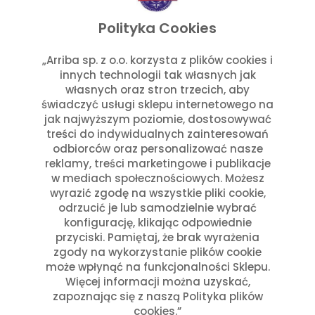
listopad 2025
wrzesień 2025
Polityka Cookies
lipiec 2025
czerwiec 2025
„Arriba sp. z o.o. korzysta z plików cookies i
innych technologii tak własnych jak
maj 2025
własnych oraz stron trzecich, aby
marzec 2025
świadczyć usługi sklepu internetowego na
styczeń 2025
jak najwyższym poziomie, dostosowywać
Kategorie
treści do indywidualnych zainteresowań
odbiorców oraz personalizować nasze
reklamy, treści marketingowe i publikacje
Aktualności w Arribie
(7)
w mediach społecznościowych. Możesz
Aktualności z Meksyku
(7)
wyrazić zgodę na wszystkie pliki cookie,
Ciekawostki Turystyczne
(4)
odrzucić je lub samodzielnie wybrać
Inne
(8)
konfigurację, klikając odpowiednie
Kultura i Historia Meksyku
(10)
przyciski. Pamiętaj, że brak wyrażenia
zgody na wykorzystanie plików cookie
Potrawy i Gastronomia
(11)
może wpłynąć na funkcjonalności Sklepu.
Święta Meksykańskie
(7)
Więcej informacji można uzyskać,
Święta w Polsce i Meksyku
(3)
zapoznając się z naszą Polityka plików
cookies.”