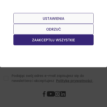
USTAWIENIA
Dołącz do naszego Newslettera
Otrzymuj informacje o nowościach w sklepie oraz
ODRZUĆ
promocjach.
ZAAKCEPTUJ WSZYSTKIE
Podając swój adres e-mail zapisujesz się do
newslettera i akceptujesz
Politykę prywatności
.