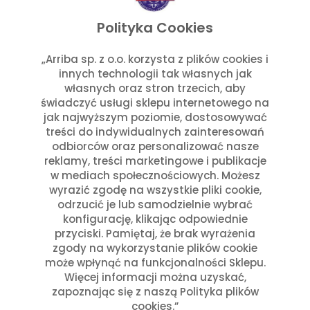
listopad 2025
wrzesień 2025
Polityka Cookies
lipiec 2025
czerwiec 2025
„Arriba sp. z o.o. korzysta z plików cookies i
innych technologii tak własnych jak
maj 2025
własnych oraz stron trzecich, aby
marzec 2025
świadczyć usługi sklepu internetowego na
styczeń 2025
jak najwyższym poziomie, dostosowywać
Kategorie
treści do indywidualnych zainteresowań
odbiorców oraz personalizować nasze
reklamy, treści marketingowe i publikacje
Aktualności w Arribie
(7)
w mediach społecznościowych. Możesz
Aktualności z Meksyku
(7)
wyrazić zgodę na wszystkie pliki cookie,
Ciekawostki Turystyczne
(4)
odrzucić je lub samodzielnie wybrać
Inne
(8)
konfigurację, klikając odpowiednie
Kultura i Historia Meksyku
(10)
przyciski. Pamiętaj, że brak wyrażenia
zgody na wykorzystanie plików cookie
Potrawy i Gastronomia
(11)
może wpłynąć na funkcjonalności Sklepu.
Święta Meksykańskie
(7)
Więcej informacji można uzyskać,
Święta w Polsce i Meksyku
(3)
zapoznając się z naszą Polityka plików
cookies.”