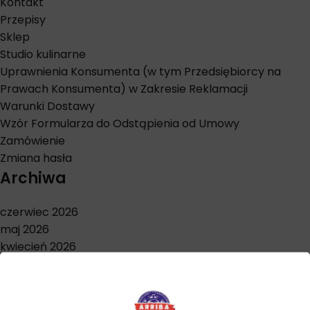
Kontakt
Przepisy
Sklep
Studio kulinarne
Uprawnienia Konsumenta (w tym Przedsiębiorcy na
Prawach Konsumenta) w Zakresie Reklamacji
Warunki Dostawy
Wzór Formularza do Odstąpienia od Umowy
Zamówienie
Zmiana hasła
Archiwa
czerwiec 2026
maj 2026
kwiecień 2026
marzec 2026
styczeń 2026
grudzień 2025