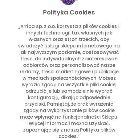
listopad 2025
wrzesień 2025
Polityka Cookies
lipiec 2025
czerwiec 2025
„Arriba sp. z o.o. korzysta z plików cookies i
innych technologii tak własnych jak
maj 2025
własnych oraz stron trzecich, aby
marzec 2025
świadczyć usługi sklepu internetowego na
styczeń 2025
jak najwyższym poziomie, dostosowywać
Kategorie
treści do indywidualnych zainteresowań
odbiorców oraz personalizować nasze
reklamy, treści marketingowe i publikacje
Aktualności w Arribie
(7)
w mediach społecznościowych. Możesz
Aktualności z Meksyku
(7)
wyrazić zgodę na wszystkie pliki cookie,
Ciekawostki Turystyczne
(4)
odrzucić je lub samodzielnie wybrać
Inne
(8)
konfigurację, klikając odpowiednie
Kultura i Historia Meksyku
(10)
przyciski. Pamiętaj, że brak wyrażenia
zgody na wykorzystanie plików cookie
Potrawy i Gastronomia
(11)
może wpłynąć na funkcjonalności Sklepu.
Święta Meksykańskie
(7)
Więcej informacji można uzyskać,
Święta w Polsce i Meksyku
(3)
zapoznając się z naszą Polityka plików
cookies.”