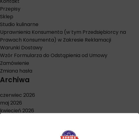
Kontakt
Przepisy
Sklep
Studio kulinarne
Uprawnienia Konsumenta (w tym Przedsiębiorcy na
Prawach Konsumenta) w Zakresie Reklamacji
Warunki Dostawy
Wzór Formularza do Odstąpienia od Umowy
Zamówienie
Zmiana hasła
Archiwa
czerwiec 2026
maj 2026
kwiecień 2026
marzec 2026
styczeń 2026
grudzień 2025