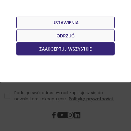
USTAWIENIA
Dołącz do naszego Newslettera
Otrzymuj informacje o nowościach w sklepie oraz
ODRZUĆ
promocjach.
ZAAKCEPTUJ WSZYSTKIE
Podając swój adres e-mail zapisujesz się do
newslettera i akceptujesz
Politykę prywatności
.