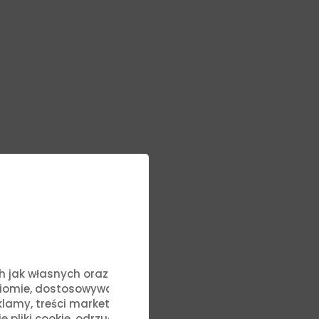
ych jak własnych oraz stron
ziomie, dostosowywać treści
lamy, treści marketingowe i
liki cookie, odrzucić je lub