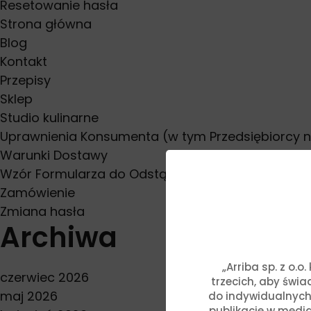
Resetowanie hasła
Strona główna
Blog
Kontakt
Przepisy
Sklep
Studio kulinarne
Uprawnienia Konsumenta (w tym Przedsiębiorcy 
Warunki Dostawy
Wzór Formularza do Odstąpienia od Umowy
Zamówienie
Zmiana hasła
Archiwa
„Arriba sp. z o.
czerwiec 2026
trzecich, aby świ
maj 2026
do indywidualnych
publikacje w media