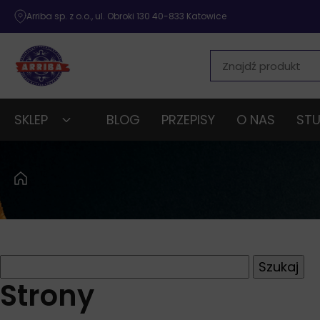
Arriba sp. z o.o., ul. Obroki 130 40-833 Katowice
SKLEP
BLOG
PRZEPISY
O NAS
STU
Szukaj:
Strony