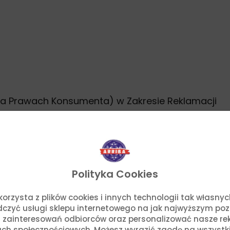
na Prawach Konsumenta) w Zakresie Reklamacji
Polityka Cookies
o. korzysta z plików cookies i innych technologii tak własn
adczyć usługi sklepu internetowego na jak najwyższym po
 zainteresowań odbiorców oraz personalizować nasze rek
ch społecznościowych. Możesz wyrazić zgodę na wszystkie p