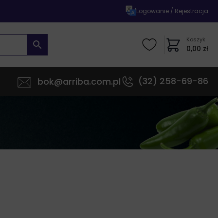
|
Logowanie / Rejestracja
Koszyk
0,00
zł
(32) 258-69-86
bok@arriba.com.pl