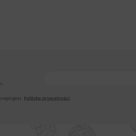
h.
 akceptujesz
Politykę prywatności
.