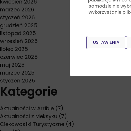
kwiecień 2026
samodzielnie wybra
marzec 2026
wykorzystanie pli
styczeń 2026
grudzień 2025
listopad 2025
wrzesień 2025
USTAWIENIA
lipiec 2025
czerwiec 2025
maj 2025
marzec 2025
styczeń 2025
Kategorie
Aktualności w Arribie
(7)
Aktualności z Meksyku
(7)
Ciekawostki Turystyczne
(4)