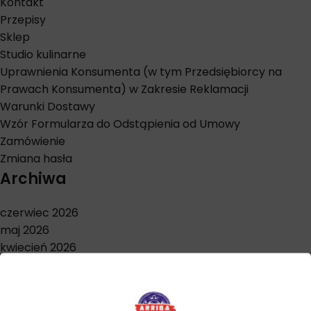
Kontakt
Przepisy
Sklep
Studio kulinarne
Uprawnienia Konsumenta (w tym Przedsiębiorcy na
Prawach Konsumenta) w Zakresie Reklamacji
Warunki Dostawy
Wzór Formularza do Odstąpienia od Umowy
Zamówienie
Zmiana hasła
Archiwa
czerwiec 2026
maj 2026
kwiecień 2026
marzec 2026
styczeń 2026
grudzień 2025