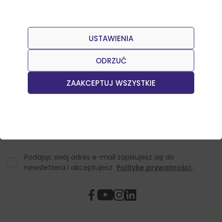
USTAWIENIA
Dołącz do naszego Newslettera
Otrzymuj informacje o nowościach w sklepie oraz
ODRZUĆ
promocjach.
ZAAKCEPTUJ WSZYSTKIE
Podając swój adres e-mail zapisujesz się do
newslettera i akceptujesz
Politykę prywatności
.