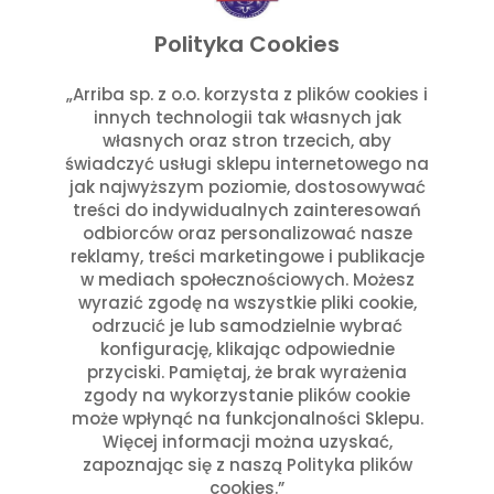
listopad 2025
wrzesień 2025
Polityka Cookies
lipiec 2025
czerwiec 2025
„Arriba sp. z o.o. korzysta z plików cookies i
innych technologii tak własnych jak
maj 2025
własnych oraz stron trzecich, aby
marzec 2025
świadczyć usługi sklepu internetowego na
styczeń 2025
jak najwyższym poziomie, dostosowywać
Kategorie
treści do indywidualnych zainteresowań
odbiorców oraz personalizować nasze
reklamy, treści marketingowe i publikacje
Aktualności w Arribie
(7)
w mediach społecznościowych. Możesz
Aktualności z Meksyku
(7)
wyrazić zgodę na wszystkie pliki cookie,
Ciekawostki Turystyczne
(4)
odrzucić je lub samodzielnie wybrać
Inne
(8)
konfigurację, klikając odpowiednie
Kultura i Historia Meksyku
(10)
przyciski. Pamiętaj, że brak wyrażenia
zgody na wykorzystanie plików cookie
Potrawy i Gastronomia
(11)
może wpłynąć na funkcjonalności Sklepu.
Święta Meksykańskie
(7)
Więcej informacji można uzyskać,
Święta w Polsce i Meksyku
(3)
zapoznając się z naszą Polityka plików
cookies.”