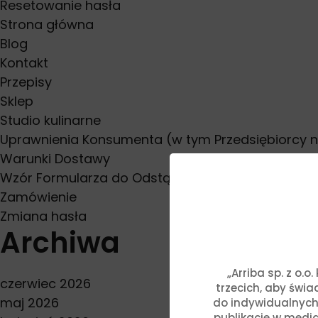
Resetowanie hasła
Strona główna
Blog
Kontakt
Przepisy
Sklep
Studio kulinarne
Uprawnienia Konsumenta (w tym Przedsiębiorcy 
Warunki Dostawy
Wzór Formularza do Odstąpienia od Umowy
Zamówienie
Zmiana hasła
Archiwa
„Arriba sp. z o.
czerwiec 2026
trzecich, aby świ
maj 2026
do indywidualnych
publikacje w media