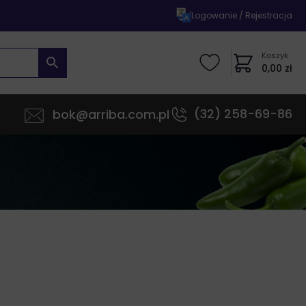
|
Logowanie / Rejestracja
Koszyk
0,00
zł
(32) 258-69-86
bok@arriba.com.pl