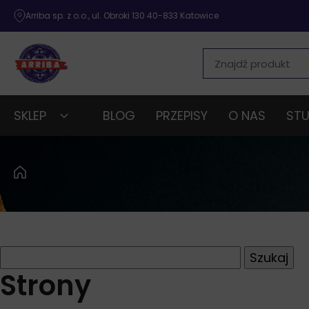
Arriba sp. z o.o., ul. Obroki 130 40-833 Katowice
SKLEP
BLOG
PRZEPISY
O NAS
STU
Szukaj:
Strony