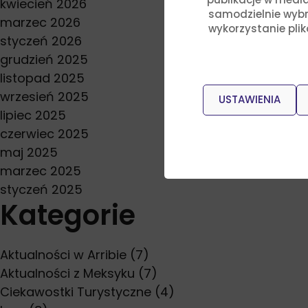
kwiecień 2026
samodzielnie wybra
marzec 2026
wykorzystanie pli
styczeń 2026
grudzień 2025
listopad 2025
wrzesień 2025
USTAWIENIA
lipiec 2025
czerwiec 2025
maj 2025
marzec 2025
styczeń 2025
Kategorie
Aktualności w Arribie
(7)
Aktualności z Meksyku
(7)
Ciekawostki Turystyczne
(4)