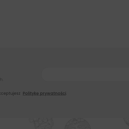
h.
 akceptujesz
Politykę prywatności
.