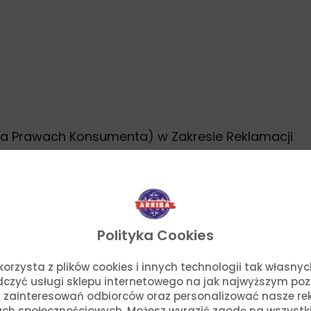
na Prawach Konsumenta) w Zakresie Reklamacji
Polityka Cookies
o. korzysta z plików cookies i innych technologii tak własn
adczyć usługi sklepu internetowego na jak najwyższym po
 zainteresowań odbiorców oraz personalizować nasze rek
ch społecznościowych. Możesz wyrazić zgodę na wszystkie p