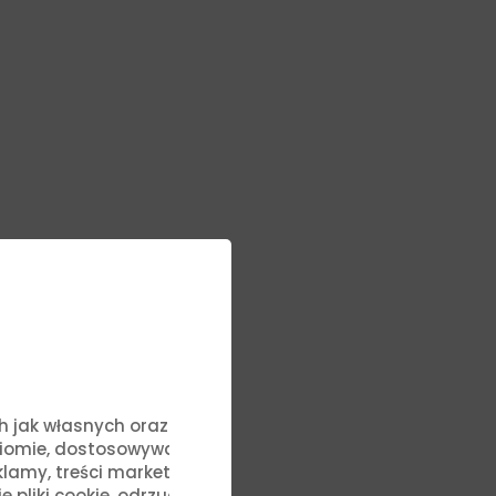
ych jak własnych oraz stron
ziomie, dostosowywać treści
lamy, treści marketingowe i
liki cookie, odrzucić je lub