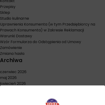
Kontakt
Przepisy
Sklep
Studio kulinarne
Uprawnienia Konsumenta (w tym Przedsiębiorcy na
Prawach Konsumenta) w Zakresie Reklamacji
Warunki Dostawy
Wzór Formularza do Odstąpienia od Umowy
Zamówienie
Zmiana hasła
Archiwa
czerwiec 2026
maj 2026
kwiecień 2026
marzec 2026
styczeń 2026
grudzień 2025