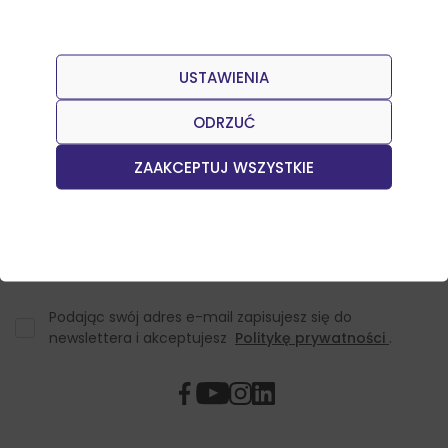
USTAWIENIA
Dołącz do naszego Newslettera
Otrzymuj informacje o nowościach w sklepie oraz
ODRZUĆ
promocjach.
ZAAKCEPTUJ WSZYSTKIE
Podając swój adres e-mail zapisujesz się do
newslettera i akceptujesz
Politykę prywatności
.