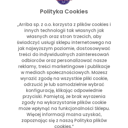
listopad 2025
wrzesień 2025
Polityka Cookies
lipiec 2025
czerwiec 2025
„Arriba sp. z o.o. korzysta z plików cookies i
innych technologii tak własnych jak
maj 2025
własnych oraz stron trzecich, aby
marzec 2025
świadczyć usługi sklepu internetowego na
styczeń 2025
jak najwyższym poziomie, dostosowywać
Kategorie
treści do indywidualnych zainteresowań
odbiorców oraz personalizować nasze
reklamy, treści marketingowe i publikacje
Aktualności w Arribie
(7)
w mediach społecznościowych. Możesz
Aktualności z Meksyku
(7)
wyrazić zgodę na wszystkie pliki cookie,
Ciekawostki Turystyczne
(4)
odrzucić je lub samodzielnie wybrać
Inne
(8)
konfigurację, klikając odpowiednie
Kultura i Historia Meksyku
(10)
przyciski. Pamiętaj, że brak wyrażenia
zgody na wykorzystanie plików cookie
Potrawy i Gastronomia
(11)
może wpłynąć na funkcjonalności Sklepu.
Święta Meksykańskie
(7)
Więcej informacji można uzyskać,
Święta w Polsce i Meksyku
(3)
zapoznając się z naszą Polityka plików
cookies.”