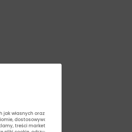
ych jak własnych oraz stron
ziomie, dostosowywać treści
lamy, treści marketingowe i
liki cookie, odrzucić je lub