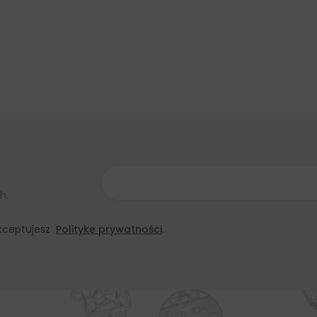
h.
 akceptujesz
Politykę prywatności
.