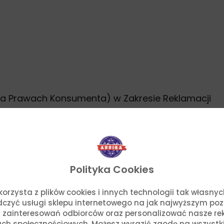
na Prawach Konsumenta) w Zakresie Reklamacji
Polityka Cookies
o. korzysta z plików cookies i innych technologii tak własn
adczyć usługi sklepu internetowego na jak najwyższym po
 zainteresowań odbiorców oraz personalizować nasze rek
ch społecznościowych. Możesz wyrazić zgodę na wszystkie p