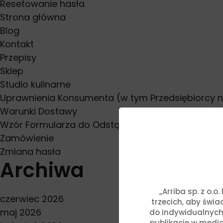
Resetowanie hasła
Strona główna
Blog
Kontakt
Przepisy
Sklep
Studio kulinarne
Uprawnienia Konsumenta (w tym Przedsiębiorcy 
Warunki Dostawy
Wzór Formularza do Odstąpienia od Umowy
Zamówienie
Zmiana hasła
Archiwa
„Arriba sp. z o.
czerwiec 2026
trzecich, aby świ
maj 2026
do indywidualnych
publikacje w media