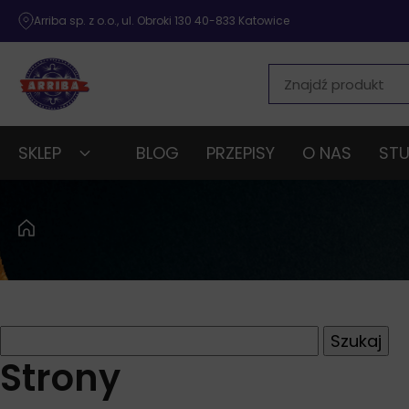
Arriba sp. z o.o., ul. Obroki 130 40-833 Katowice
SKLEP
BLOG
PRZEPISY
O NAS
STU
Szukaj:
Strony