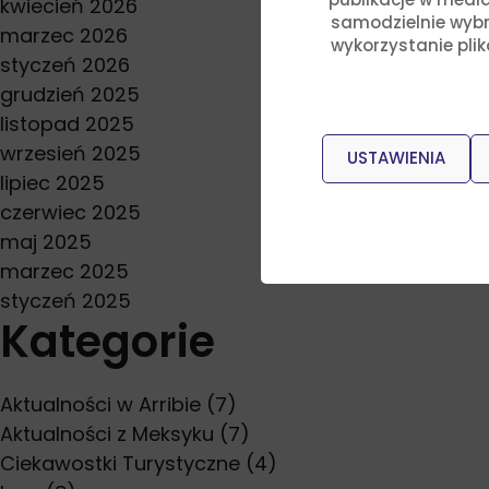
kwiecień 2026
samodzielnie wybra
marzec 2026
wykorzystanie pli
styczeń 2026
grudzień 2025
listopad 2025
wrzesień 2025
USTAWIENIA
lipiec 2025
czerwiec 2025
maj 2025
marzec 2025
styczeń 2025
Kategorie
Aktualności w Arribie
(7)
Aktualności z Meksyku
(7)
Ciekawostki Turystyczne
(4)