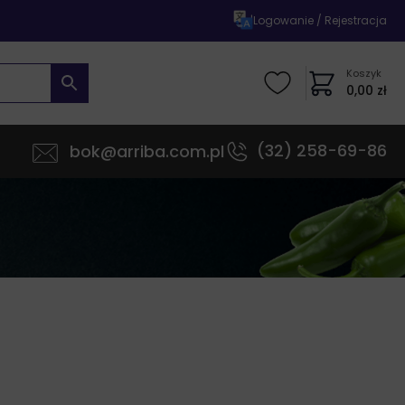
|
Logowanie / Rejestracja
Koszyk
0,00
zł
(32) 258-69-86
bok@arriba.com.pl