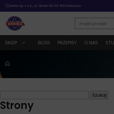
Arriba sp. z o.o., ul. Obroki 130 40-833 Katowice
SKLEP
BLOG
PRZEPISY
O NAS
STU
Szukaj:
Strony