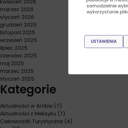
kwiecień 2026
samodzielnie wybra
marzec 2026
wykorzystanie pli
styczeń 2026
grudzień 2025
listopad 2025
wrzesień 2025
USTAWIENIA
lipiec 2025
czerwiec 2025
maj 2025
marzec 2025
styczeń 2025
Kategorie
Aktualności w Arribie
(7)
Aktualności z Meksyku
(7)
Ciekawostki Turystyczne
(4)