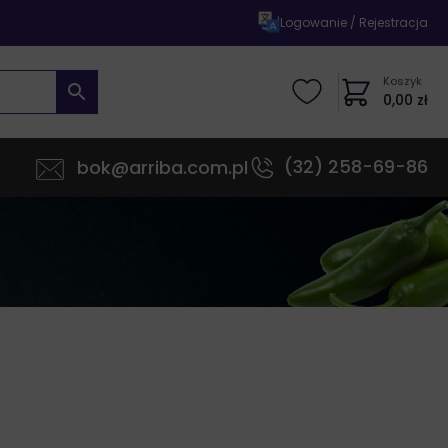
|
Logowanie / Rejestracja
Koszyk
0,00
zł
(32) 258-69-86
bok@arriba.com.pl