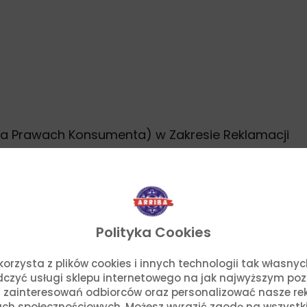
na Prawach Konsumenta) w Zakresie Reklamacji
Polityka Cookies
o. korzysta z plików cookies i innych technologii tak własn
adczyć usługi sklepu internetowego na jak najwyższym po
 zainteresowań odbiorców oraz personalizować nasze rek
ch społecznościowych. Możesz wyrazić zgodę na wszystkie p