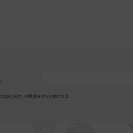
h.
 akceptujesz
Politykę prywatności
.