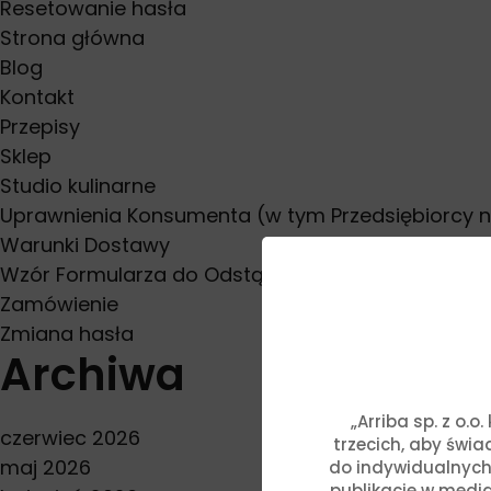
Resetowanie hasła
Strona główna
Blog
Kontakt
Przepisy
Sklep
Studio kulinarne
Uprawnienia Konsumenta (w tym Przedsiębiorcy 
Warunki Dostawy
Wzór Formularza do Odstąpienia od Umowy
Zamówienie
Zmiana hasła
Archiwa
„Arriba sp. z o.
czerwiec 2026
trzecich, aby świ
maj 2026
do indywidualnych
publikacje w media