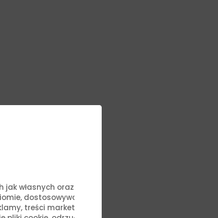
ych jak własnych oraz stron
ziomie, dostosowywać treści
lamy, treści marketingowe i
liki cookie, odrzucić je lub