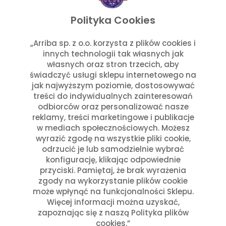
listopad 2025
wrzesień 2025
Polityka Cookies
lipiec 2025
czerwiec 2025
„Arriba sp. z o.o. korzysta z plików cookies i
innych technologii tak własnych jak
maj 2025
własnych oraz stron trzecich, aby
marzec 2025
świadczyć usługi sklepu internetowego na
styczeń 2025
jak najwyższym poziomie, dostosowywać
Kategorie
treści do indywidualnych zainteresowań
odbiorców oraz personalizować nasze
reklamy, treści marketingowe i publikacje
Aktualności w Arribie
(7)
w mediach społecznościowych. Możesz
Aktualności z Meksyku
(7)
wyrazić zgodę na wszystkie pliki cookie,
Ciekawostki Turystyczne
(4)
odrzucić je lub samodzielnie wybrać
Inne
(8)
konfigurację, klikając odpowiednie
Kultura i Historia Meksyku
(10)
przyciski. Pamiętaj, że brak wyrażenia
zgody na wykorzystanie plików cookie
Potrawy i Gastronomia
(11)
może wpłynąć na funkcjonalności Sklepu.
Święta Meksykańskie
(7)
Więcej informacji można uzyskać,
Święta w Polsce i Meksyku
(3)
zapoznając się z naszą Polityka plików
cookies.”