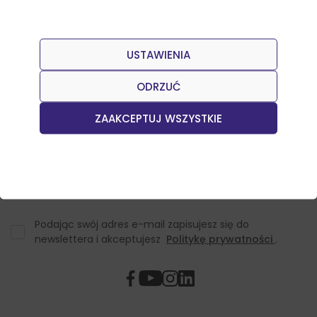
USTAWIENIA
Dołącz do naszego Newslettera
Otrzymuj informacje o nowościach w sklepie oraz
ODRZUĆ
promocjach.
ZAAKCEPTUJ WSZYSTKIE
Podając swój adres e-mail zapisujesz się do
newslettera i akceptujesz
Politykę prywatności
.