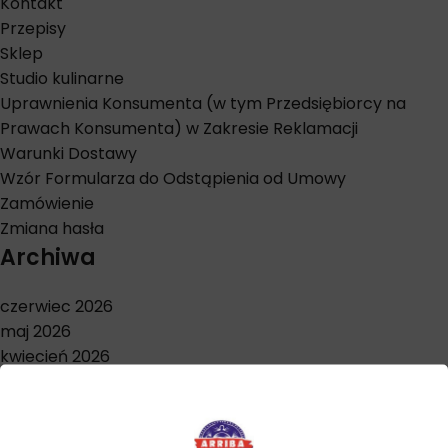
Kontakt
Przepisy
Sklep
Studio kulinarne
Uprawnienia Konsumenta (w tym Przedsiębiorcy na
Prawach Konsumenta) w Zakresie Reklamacji
Warunki Dostawy
Wzór Formularza do Odstąpienia od Umowy
Zamówienie
Zmiana hasła
Archiwa
czerwiec 2026
maj 2026
kwiecień 2026
marzec 2026
styczeń 2026
grudzień 2025