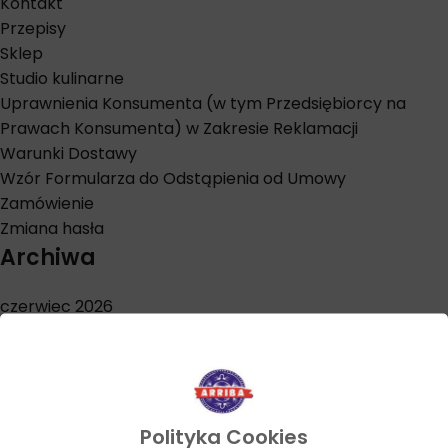
Kontakt
Przepisy
Sklep
Studio kulinarne
Uprawnienia Konsumenta (w tym Przedsiębiorcy na
Prawach Konsumenta) w Zakresie Reklamacji
Warunki Dostawy
Wzór Formularza do Odstąpienia od Umowy
Zamówienie
Zmiana hasła
Archiwa
czerwiec 2026
maj 2026
kwiecień 2026
marzec 2026
styczeń 2026
grudzień 2025
Polityka Cookies