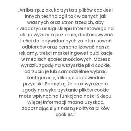
listopad 2025
wrzesień 2025
„Arriba sp. z o.o. korzysta z plików cookies i
innych technologii tak własnych jak
lipiec 2025
własnych oraz stron trzecich, aby
czerwiec 2025
świadczyć usługi sklepu internetowego na
maj 2025
jak najwyższym poziomie, dostosowywać
marzec 2025
treści do indywidualnych zainteresowań
styczeń 2025
odbiorców oraz personalizować nasze
reklamy, treści marketingowe i publikacje
Kategorie
w mediach społecznościowych. Możesz
wyrazić zgodę na wszystkie pliki cookie,
Aktualności w Arribie
(7)
odrzucić je lub samodzielnie wybrać
Aktualności z Meksyku
(7)
konfigurację, klikając odpowiednie
Ciekawostki Turystyczne
przyciski. Pamiętaj, że brak wyrażenia
(4)
zgody na wykorzystanie plików cookie
Inne
(8)
może wpłynąć na funkcjonalności Sklepu.
Kultura i Historia Meksyku
(10)
Więcej informacji można uzyskać,
Potrawy i Gastronomia
(11)
zapoznając się z naszą Polityka plików
Święta Meksykańskie
(7)
cookies.”
Święta w Polsce i Meksyku
(3)