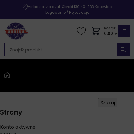
Arriba sp. z o.o., ul. Obroki 130 40-833 Katowice
|
Logowanie / Rejestracja
Koszyk
0,00
zł
Szukaj:
Strony
Konto aktywne