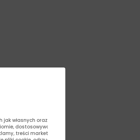
ych jak własnych oraz stron
ziomie, dostosowywać treści
lamy, treści marketingowe i
liki cookie, odrzucić je lub