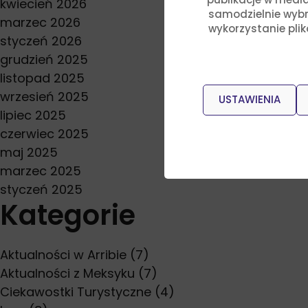
kwiecień 2026
samodzielnie wybra
marzec 2026
wykorzystanie pli
styczeń 2026
grudzień 2025
listopad 2025
wrzesień 2025
USTAWIENIA
lipiec 2025
czerwiec 2025
maj 2025
marzec 2025
styczeń 2025
Kategorie
Aktualności w Arribie
(7)
Aktualności z Meksyku
(7)
Ciekawostki Turystyczne
(4)