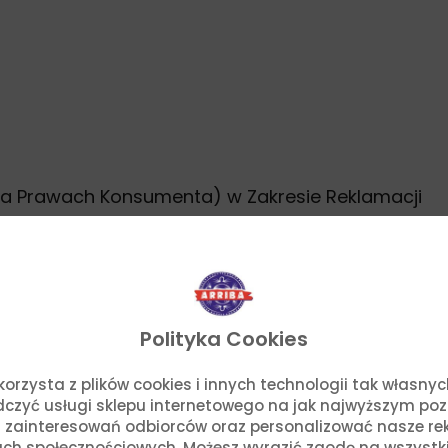
na Prawach Konsumenta) w Zakresie Reklamacji
Polityka Cookies
o. korzysta z plików cookies i innych technologii tak własn
adczyć usługi sklepu internetowego na jak najwyższym po
 zainteresowań odbiorców oraz personalizować nasze rek
ch społecznościowych. Możesz wyrazić zgodę na wszystkie p