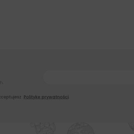
h.
 akceptujesz
Politykę prywatności
.