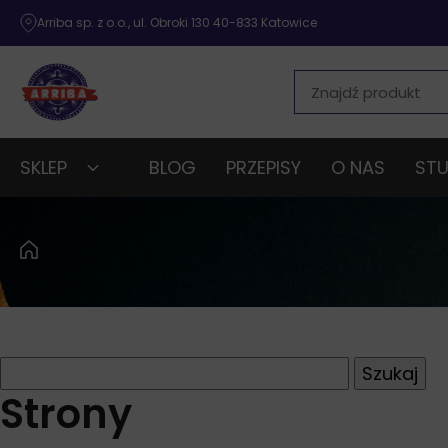
Arriba sp. z o.o., ul. Obroki 130 40-833 Katowice
SKLEP
BLOG
PRZEPISY
O NAS
STU
Szukaj:
Strony