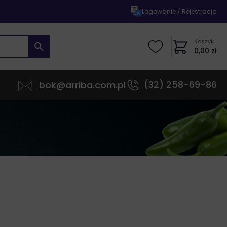
|
Logowanie / Rejestracja
Koszyk
0,00
zł
(32) 258-69-86
bok@arriba.com.pl