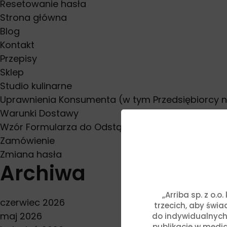
Resetowanie hasła
Strona główna
Blog
Kontakt
Przepisy
Sklep
Studio kulinarne
Uprawnienia Konsumenta (w tym Przedsiębiorcy 
Warunki Dostawy
Wzór Formularza do Odstąpienia od Umowy
Zamówienie
Zmiana hasła
Archiwa
„Arriba sp. z o.
czerwiec 2026
trzecich, aby świ
maj 2026
do indywidualnych
publikacje w media