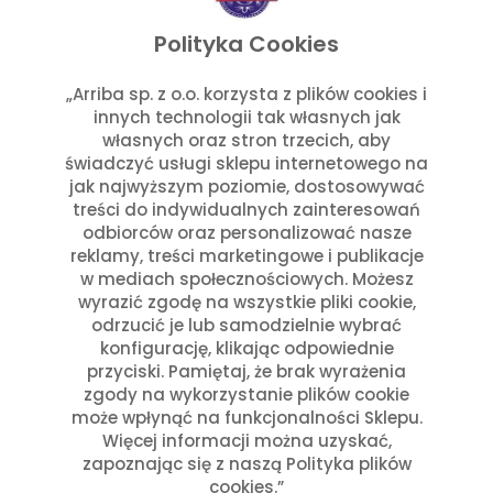
listopad 2025
wrzesień 2025
Polityka Cookies
lipiec 2025
czerwiec 2025
„Arriba sp. z o.o. korzysta z plików cookies i
innych technologii tak własnych jak
maj 2025
własnych oraz stron trzecich, aby
marzec 2025
świadczyć usługi sklepu internetowego na
styczeń 2025
jak najwyższym poziomie, dostosowywać
Kategorie
treści do indywidualnych zainteresowań
odbiorców oraz personalizować nasze
reklamy, treści marketingowe i publikacje
Aktualności w Arribie
(7)
w mediach społecznościowych. Możesz
Aktualności z Meksyku
(7)
wyrazić zgodę na wszystkie pliki cookie,
Ciekawostki Turystyczne
(4)
odrzucić je lub samodzielnie wybrać
Inne
(8)
konfigurację, klikając odpowiednie
Kultura i Historia Meksyku
(10)
przyciski. Pamiętaj, że brak wyrażenia
zgody na wykorzystanie plików cookie
Potrawy i Gastronomia
(11)
może wpłynąć na funkcjonalności Sklepu.
Święta Meksykańskie
(7)
Więcej informacji można uzyskać,
Święta w Polsce i Meksyku
(3)
zapoznając się z naszą Polityka plików
cookies.”