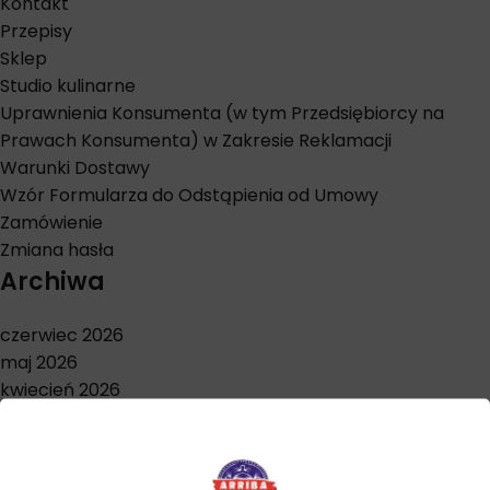
Kontakt
Przepisy
Sklep
Studio kulinarne
Uprawnienia Konsumenta (w tym Przedsiębiorcy na
Prawach Konsumenta) w Zakresie Reklamacji
Warunki Dostawy
Wzór Formularza do Odstąpienia od Umowy
Zamówienie
Zmiana hasła
Archiwa
czerwiec 2026
maj 2026
kwiecień 2026
marzec 2026
styczeń 2026
grudzień 2025