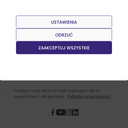
USTAWIENIA
Dołącz do naszego Newslettera
Otrzymuj informacje o nowościach w sklepie oraz
ODRZUĆ
promocjach.
ZAAKCEPTUJ WSZYSTKIE
Podając swój adres e-mail zapisujesz się do
newslettera i akceptujesz
Politykę prywatności
.