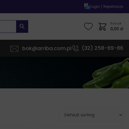
|
Login / Rejestracja
Koszyk
0,00
zł
(32) 258-69-86
bok@arriba.com.pl