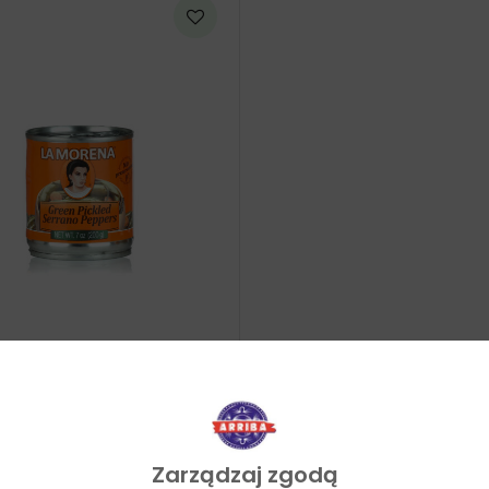
errano Peppers 200g –
na
←
1
2
3
Zarządzaj zgodą