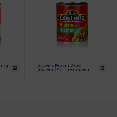
99 kg
Jalapeño Peppers Diced
(Picado) 2.9kg – La Costeña