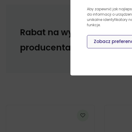
Aby zapewnić jak najleps
do informacji o urządze
unikalne identyfikatory 
funkcje.
Zobacz preferen