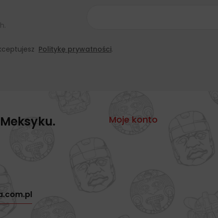
h.
 akceptujesz
Politykę prywatności
.
 Meksyku.
Moje konto
a.com.pl