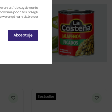
owywania i/lub uzyskiwania dostępu
achowanie podczas przeglądania lub
e wpłynąć na niektóre cechy i
Akceptuję
Bestseller