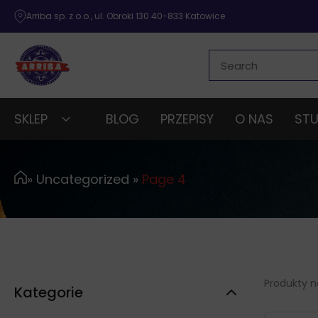
Arriba sp. z o.o., ul. Obroki 130 40-833 Katowice
SKLEP
BLOG
PRZEPISY
O NAS
STU
»
Uncategorized
»
Page 4
Produkty na
Kategorie