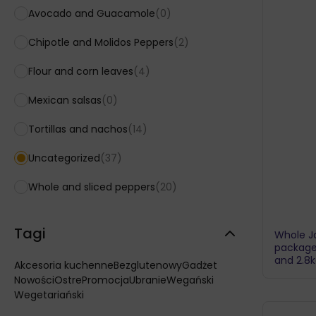
Avocado and Guacamole
(0)
Chipotle and Molidos Peppers
(2)
Flour and corn leaves
(4)
Mexican salsas
(0)
Tortillas and nachos
(14)
Uncategorized
(37)
Whole and sliced ​​peppers
(20)
Tagi
Whole J
packages
and 2.8
Akcesoria kuchenne
Bezglutenowy
Gadżet
Nowości
Ostre
Promocja
Ubranie
Wegański
Wegetariański