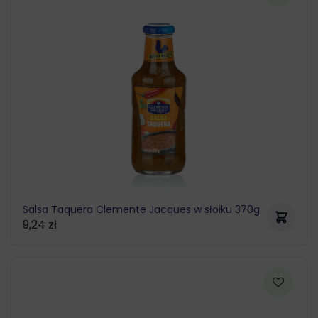
Salsa Taquera Clemente Jacques w słoiku 370g
9,24
zł