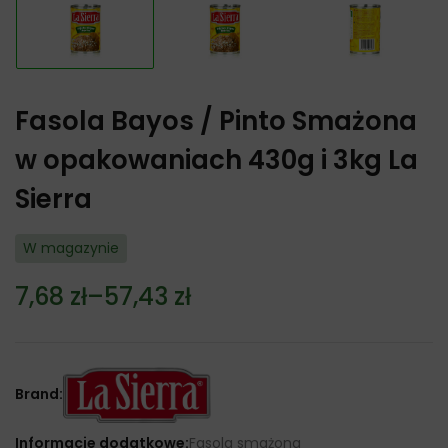
Fasola Bayos / Pinto Smażona
w opakowaniach 430g i 3kg La
Sierra
W magazynie
7,68
zł
–
57,43
zł
Zakres
cen:
od
7,68 zł
Brand:
do
57,43 zł
Informacje dodatkowe:
Fasola smażona