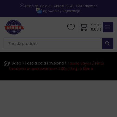
Arriba sp. z o.o., ul. Obroki 130 40-833 Katowice
|
Logowanie / Rejestracja
Koszyk
0,00
zł
>
Sklep
>
Fasola cała i mielona
>
Fasola Bayos / Pinto
Smażona w opakowaniach 430g i 3kg La Sierra