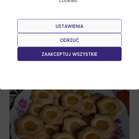
cookies.”
USTAWIENIA
Przepisy
Julia Sztyler
Salsa z mango i habanero
ODRZUĆ
Czytaj dalej
ZAAKCEPTUJ WSZYSTKIE