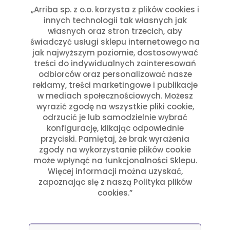
Czytaj dalej
„Arriba sp. z o.o. korzysta z plików cookies i
innych technologii tak własnych jak
własnych oraz stron trzecich, aby
świadczyć usługi sklepu internetowego na
jak najwyższym poziomie, dostosowywać
treści do indywidualnych zainteresowań
odbiorców oraz personalizować nasze
reklamy, treści marketingowe i publikacje
w mediach społecznościowych. Możesz
wyrazić zgodę na wszystkie pliki cookie,
odrzucić je lub samodzielnie wybrać
konfigurację, klikając odpowiednie
przyciski. Pamiętaj, że brak wyrażenia
zgody na wykorzystanie plików cookie
może wpłynąć na funkcjonalności Sklepu.
Więcej informacji można uzyskać,
zapoznając się z naszą Polityka plików
cookies.”
Przepisy
Julia Sztyler