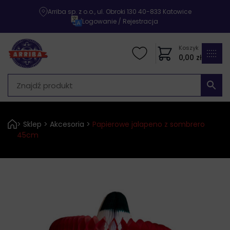
Arriba sp. z o.o., ul. Obroki 130 40-833 Katowice
|
Logowanie / Rejestracja
Koszyk
0,00
zł
>
Sklep
>
Akcesoria
>
Papierowe jalapeno z sombrero
45cm