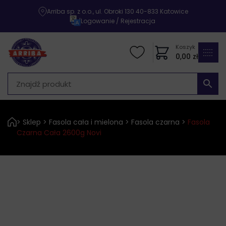
Arriba sp. z o.o., ul. Obroki 130 40-833 Katowice
|
Logowanie / Rejestracja
Koszyk
0,00
zł
>
Sklep
>
Fasola cała i mielona
>
Fasola czarna
>
Fasola
Czarna Cała 2600g Novi