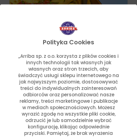
Polityka Cookies
„Arriba sp. z o.o. korzysta z plików cookies i
innych technologii tak własnych jak
własnych oraz stron trzecich, aby
świadczyć usługi sklepu internetowego na
jak najwyższym poziomie, dostosowywać
Przepisy
Julia Sztyler
treści do indywidualnych zainteresowań
Nachos México
odbiorców oraz personalizować nasze
reklamy, treści marketingowe i publikacje
w mediach społecznościowych. Możesz
Czytaj dalej
wyrazić zgodę na wszystkie pliki cookie,
odrzucić je lub samodzielnie wybrać
konfigurację, klikając odpowiednie
przyciski. Pamiętaj, że brak wyrażenia