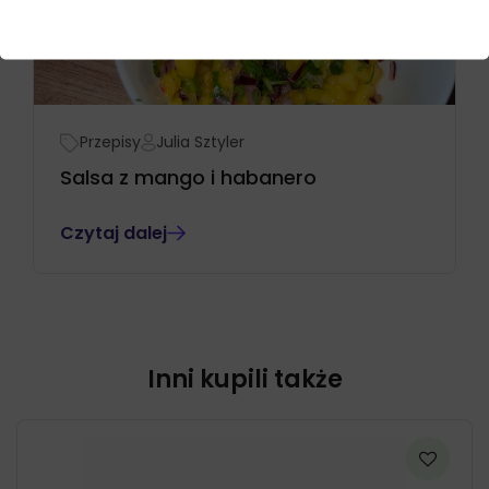
Przepisy
Julia Sztyler
Salsa z mango i habanero
Czytaj dalej
Inni kupili także