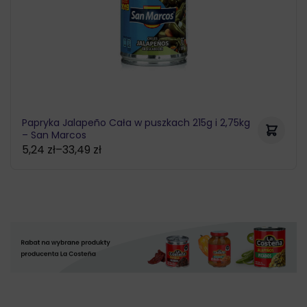
Papryka Jalapeño Cała w puszkach 215g i 2,75kg
– San Marcos
5,24
zł
–
33,49
zł
Zakres
cen:
od
5,24 zł
do
33,49 zł