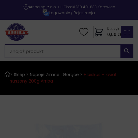
Arriba sp. z o.o., ul. Obroki 130 40-833 Katowice
|
Logowanie / Rejestracja
Koszyk
0,00
zł
>
Sklep
>
Napoje Zimne i Gorące
>
Hibiskus – kwiat
suszony 200g Arriba