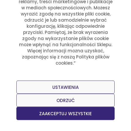
reklamy, treści marketingowe i publikacje
w mediach społecznościowych. Możesz
wyrazić zgodę na wszystkie pliki cookie,
odrzucić je lub samodzielnie wybrać
Przepisy
Julia Sztyler
konfigurację, klikając odpowiednie
Nachos México
przyciski. Pamiętaj, że brak wyrażenia
zgody na wykorzystanie plików cookie
może wpłynąć na funkcjonalności Sklepu.
Czytaj dalej
Więcej informacji można uzyskać,
zapoznając się z naszą Polityka plików
cookies.”
USTAWIENIA
ODRZUĆ
ZAAKCEPTUJ WSZYSTKIE