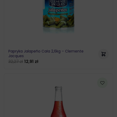
Papryka Jalapeño Cała 2,6kg – Clemente
Jacques
32,27
zł
12,91
zł
Pierwotna
Aktualna
cena
cena
wynosiła:
wynosi:
32,27 zł.
12,91 zł.