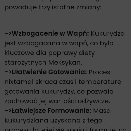
powoduje trzy istotne zmiany:
->
Wzbogacenie w Wapń:
Kukurydza
jest wzbogacana w wapń, co było
kluczowe dla poprawy diety
starożytnych Meksykan.
->
Ułatwienie Gotowania:
Proces
nixtamal skraca czas i temperaturę
gotowania kukurydzy, co pozwala
zachować jej wartości odżywcze.
->
Łatwiejsze Formowanie:
Masa
kukurydziana uzyskana z tego
procesu łatwiej się spaja i formuje, co