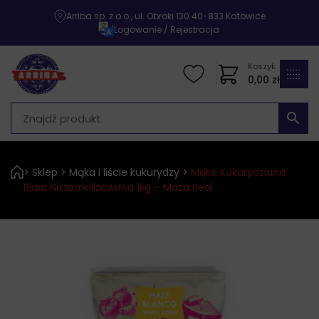
Arriba sp. z o.o., ul. Obroki 130 40-833 Katowice
|
Logowanie / Rejestracja
Koszyk
0,00
zł
>
Sklep
>
Mąka i liście kukurydzy
>
Mąka Kukurydziana
Biała Nixtamalizowana 1kg – Maza Real