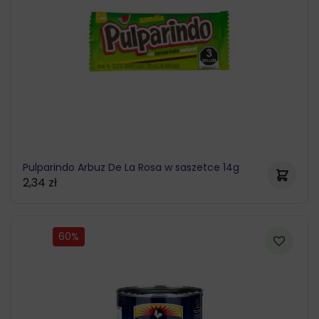
Pulparindo Arbuz De La Rosa w saszetce 14g
2,34
zł
60%