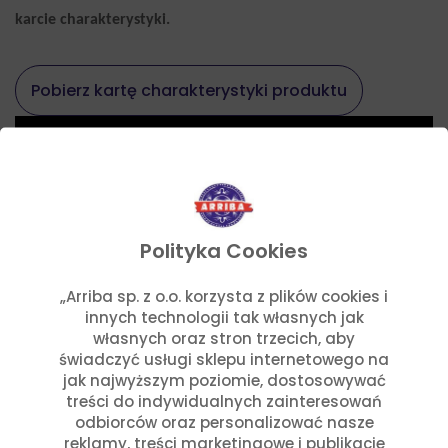
karcie charakterystyki.
Pobierz kartę charakterystyki produktu
Polityka Cookies
„Arriba sp. z o.o. korzysta z plików cookies i
innych technologii tak własnych jak
Zobacz jak możesz wykorzystać
własnych oraz stron trzecich, aby
nasz produkt
świadczyć usługi sklepu internetowego na
jak najwyższym poziomie, dostosowywać
treści do indywidualnych zainteresowań
Przygotuj danie z naszymi
odbiorców oraz personalizować nasze
reklamy, treści marketingowe i publikacje