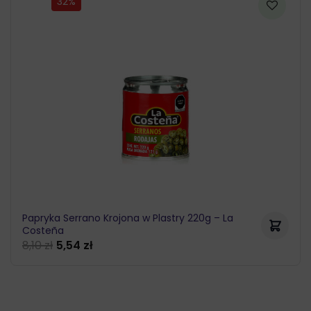
32%
9,12 zł.
7,29 zł.
Papryka Serrano Krojona w Plastry 220g – La
Costeña
8,10
zł
5,54
zł
Pierwotna
Aktualna
cena
cena
wynosiła:
wynosi:
8,10 zł.
5,54 zł.