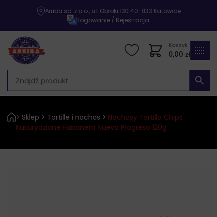
Arriba sp. z o.o., ul. Obroki 130 40-833 Katowice
|
Logowanie / Rejestracja
Koszyk
0,00
zł
>
Sklep
>
Tortille i nachos
>
Nachosy Tortilla Chips
Kukurydziane Habanero Nuevo Progreso 120g