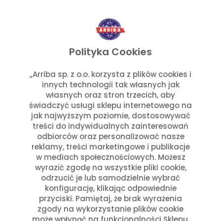
Polityka Cookies
„Arriba sp. z o.o. korzysta z plików cookies i
Przepisy
Julia Sztyler
innych technologii tak własnych jak
Dżem z hibiskusa i truskawek
własnych oraz stron trzecich, aby
świadczyć usługi sklepu internetowego na
jak najwyższym poziomie, dostosowywać
Czytaj dalej
treści do indywidualnych zainteresowań
odbiorców oraz personalizować nasze
reklamy, treści marketingowe i publikacje
w mediach społecznościowych. Możesz
wyrazić zgodę na wszystkie pliki cookie,
odrzucić je lub samodzielnie wybrać
konfigurację, klikając odpowiednie
przyciski. Pamiętaj, że brak wyrażenia
zgody na wykorzystanie plików cookie
może wpłynąć na funkcjonalności Sklepu.