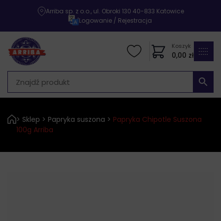
Arriba sp. z o.o., ul. Obroki 130 40-833 Katowice
|
Logowanie / Rejestracja
Koszyk
0,00
zł
>
Sklep
>
Papryka suszona
>
Papryka Chipotle Suszona
100g Arriba