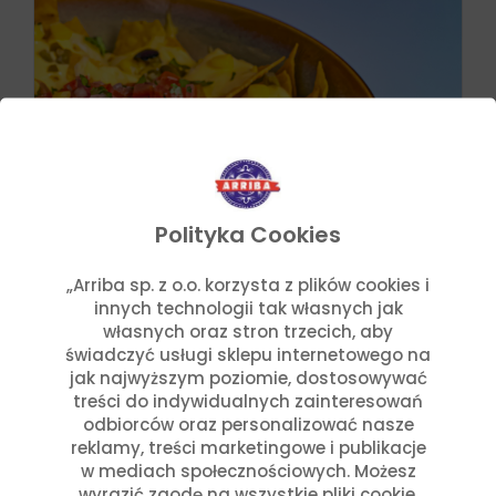
Polityka Cookies
„Arriba sp. z o.o. korzysta z plików cookies i
innych technologii tak własnych jak
własnych oraz stron trzecich, aby
świadczyć usługi sklepu internetowego na
jak najwyższym poziomie, dostosowywać
Przepisy
Julia Sztyler
treści do indywidualnych zainteresowań
Nachos México
odbiorców oraz personalizować nasze
reklamy, treści marketingowe i publikacje
Czytaj dalej
w mediach społecznościowych. Możesz
wyrazić zgodę na wszystkie pliki cookie,