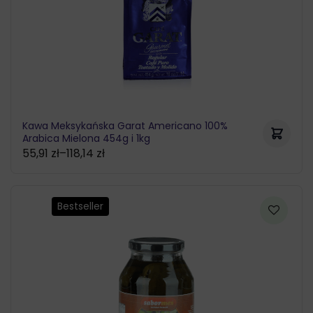
Kawa Meksykańska Garat Americano 100%
Arabica Mielona 454g i 1kg
55,91
zł
–
118,14
zł
Zakres
cen:
od
Bestseller
55,91 zł
do
118,14 zł