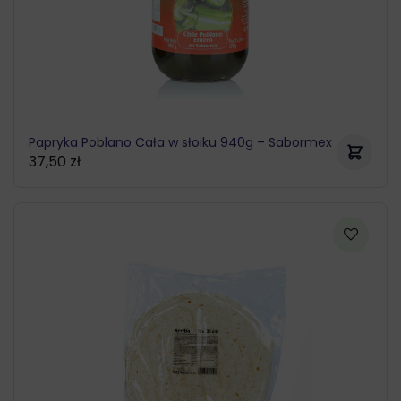
Papryka Poblano Cała w słoiku 940g – Sabormex
37,50
zł