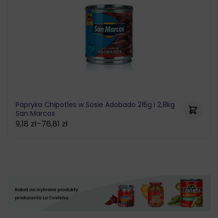
Papryka Chipotles w Sosie Adobado 215g i 2,8kg
San Marcos
9,18
zł
–
76,81
zł
Zakres
cen:
od
9,18 zł
do
76,81 zł