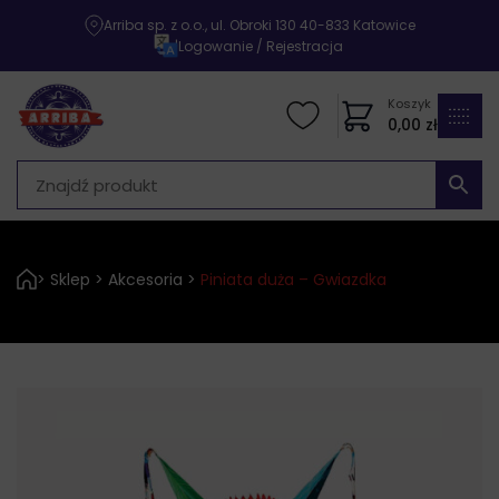
Arriba sp. z o.o., ul. Obroki 130 40-833 Katowice
|
Logowanie / Rejestracja
Koszyk
0,00
zł
>
Sklep
>
Akcesoria
>
Piniata duża – Gwiazdka