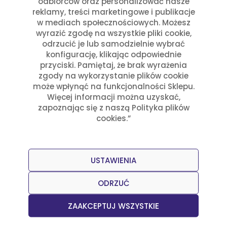
odbiorców oraz personalizować nasze
reklamy, treści marketingowe i publikacje
w mediach społecznościowych. Możesz
wyrazić zgodę na wszystkie pliki cookie,
odrzucić je lub samodzielnie wybrać
konfigurację, klikając odpowiednie
przyciski. Pamiętaj, że brak wyrażenia
zgody na wykorzystanie plików cookie
Przepisy
Julia Sztyler
może wpłynąć na funkcjonalności Sklepu.
Ciasteczka z Dżemem z Guawy
Więcej informacji można uzyskać,
zapoznając się z naszą Polityka plików
(Guayaba)
cookies.”
Czytaj dalej
USTAWIENIA
ODRZUĆ
Inni kupili także
ZAAKCEPTUJ WSZYSTKIE