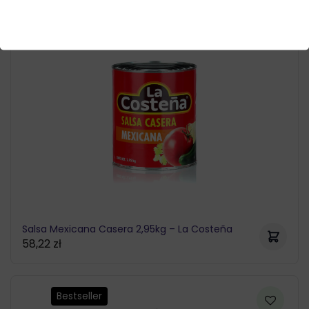
Salsa Mexicana Casera 2,95kg – La Costeña
58,22
zł
Bestseller