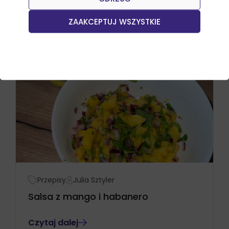
ZAAKCEPTUJ WSZYSTKIE
Przepisy
Julia Sztyler
Salsa z mango i habanero
Czytaj dalej