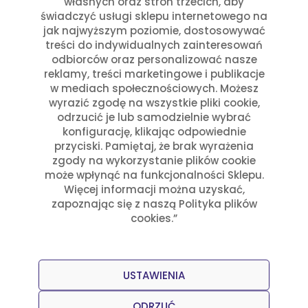
własnych oraz stron trzecich, aby
świadczyć usługi sklepu internetowego na
jak najwyższym poziomie, dostosowywać
treści do indywidualnych zainteresowań
odbiorców oraz personalizować nasze
reklamy, treści marketingowe i publikacje
w mediach społecznościowych. Możesz
wyrazić zgodę na wszystkie pliki cookie,
odrzucić je lub samodzielnie wybrać
konfigurację, klikając odpowiednie
przyciski. Pamiętaj, że brak wyrażenia
zgody na wykorzystanie plików cookie
może wpłynąć na funkcjonalności Sklepu.
Więcej informacji można uzyskać,
zapoznając się z naszą Polityka plików
Przepisy
Julia Sztyler
cookies.”
Nachos México
Czytaj dalej
USTAWIENIA
ODRZUĆ