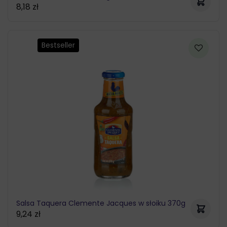
8,18
zł
Bestseller
Salsa Taquera Clemente Jacques w słoiku 370g
9,24
zł