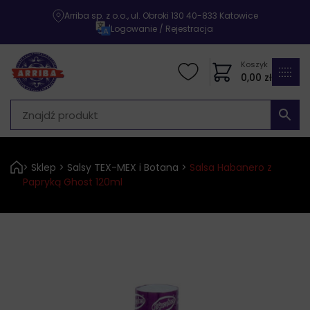
Arriba sp. z o.o., ul. Obroki 130 40-833 Katowice
|
Logowanie / Rejestracja
Koszyk
0,00
zł
>
Sklep
>
Salsy TEX-MEX i Botana
>
Salsa Habanero z
Papryką Ghost 120ml