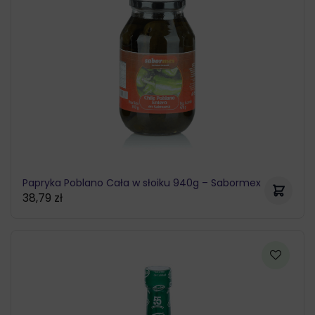
Papryka Poblano Cała w słoiku 940g – Sabormex
38,79
zł