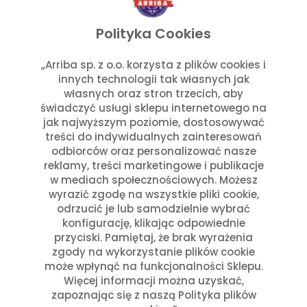
Polityka Cookies
Przepisy
Julia Sztyler
„Arriba sp. z o.o. korzysta z plików cookies i
Dżem z hibiskusa i truskawek
innych technologii tak własnych jak
własnych oraz stron trzecich, aby
świadczyć usługi sklepu internetowego na
Czytaj dalej
jak najwyższym poziomie, dostosowywać
treści do indywidualnych zainteresowań
odbiorców oraz personalizować nasze
reklamy, treści marketingowe i publikacje
w mediach społecznościowych. Możesz
wyrazić zgodę na wszystkie pliki cookie,
odrzucić je lub samodzielnie wybrać
konfigurację, klikając odpowiednie
przyciski. Pamiętaj, że brak wyrażenia
zgody na wykorzystanie plików cookie
może wpłynąć na funkcjonalności Sklepu.
Więcej informacji można uzyskać,
zapoznając się z naszą Polityka plików