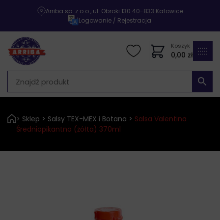
Arriba sp. z o.o., ul. Obroki 130 40-833 Katowice
|
Logowanie / Rejestracja
Koszyk
0,00
zł
>
Sklep
>
Salsy TEX-MEX i Botana
>
Salsa Valentina
Średniopikantna (żółta) 370ml