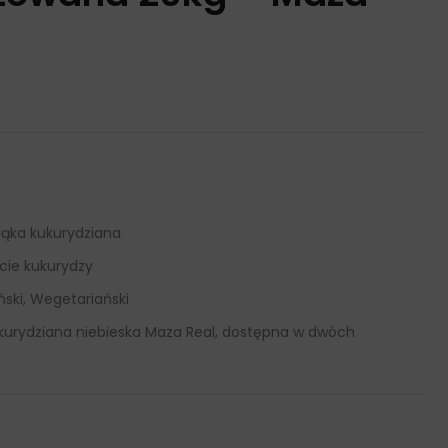
ąka kukurydziana
ście kukurydzy
ski, Wegetariański
urydziana niebieska Maza Real, dostępna w dwóch