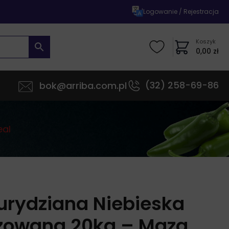
|
Logowanie / Rejestracja
Koszyk
0,00
zł
(32) 258-69-86
bok@arriba.com.pl
eal
rydziana Niebieska
zowana 20kg – Maza