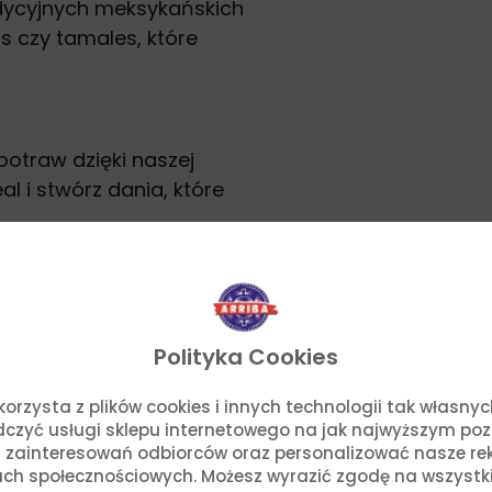
dycyjnych meksykańskich
s czy tamales, które
potraw dzięki naszej
al i stwórz dania, które
rcie charakterystyki.
Polityka Cookies
o. korzysta z plików cookies i innych technologii tak własn
adczyć usługi sklepu internetowego na jak najwyższym po
 zainteresowań odbiorców oraz personalizować nasze rek
uj danie z naszymi pr
ch społecznościowych. Możesz wyrazić zgodę na wszystkie p