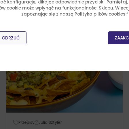
ć konfigurację, klikając odpowiednie przyciski. Pamiętaj
ków cookie może wpłynąć na funkcjonalności Sklepu. Więce
zapoznając się z naszą Polityka plików cookies.”
ODRZUĆ
ZAAKC
Przepisy
Julia Sztyler