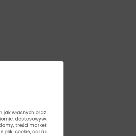
ych jak własnych oraz stron
ziomie, dostosowywać treści
lamy, treści marketingowe i
zepisami
liki cookie, odrzucić je lub