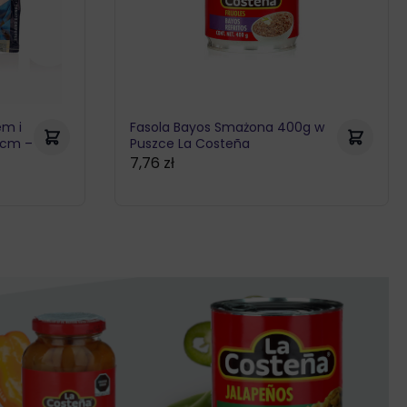
em i
Fasola Bayos Smażona 400g w
5cm –
Puszce La Costeña
7,76
zł