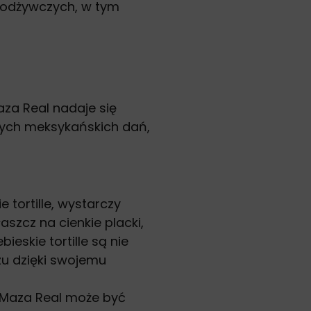
 odżywczych, w tym
aza Real nadaje się
nych meksykańskich dań,
 tortille, wystarczy
aszcz na cienkie placki,
ieskie tortille są nie
rzu dzięki swojemu
 Maza Real może być