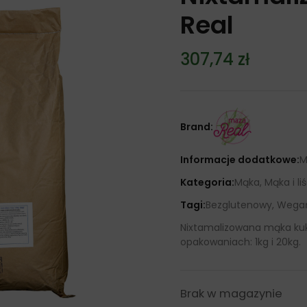
Real
307,74
zł
Brand:
Informacje dodatkowe:
M
Kategoria:
Mąka, Mąka i li
Tagi:
Bezglutenowy, Wegań
Nixtamalizowana mąka kuk
opakowaniach: 1kg i 20kg.
Brak w magazynie