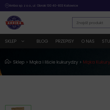
Arriba sp. z o.o., ul. Obroki 130 40-833 Katowice
SKLEP
BLOG
PRZEPISY
O NAS
STU
>
Sklep
>
Mąka i liście kukurydzy
>
Mąka Kukury