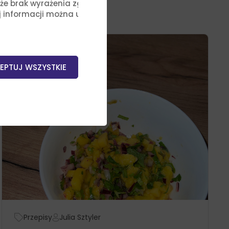
, że brak wyrażenia zgody na
j informacji można uzyskać,
EPTUJ WSZYSTKIE
Przepisy
Julia Sztyler