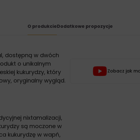
O produkcie
Dodatkowe propozycje
eal, dostępną w dwóch
rodukt o unikalnym
Zobacz jak mo
eskiej kukurydzy, który
wy, oryginalny wygląd.
cyjnej nixtamalizacji,
ukurydzy są moczone w
ca kukurydzę w wapń,