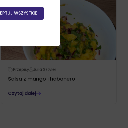
EPTUJ WSZYSTKIE
Przepisy
Julia Sztyler
Salsa z mango i habanero
Czytaj dalej