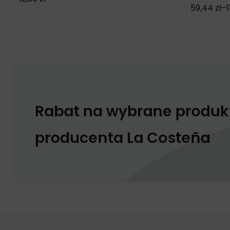
59,44
zł
–
1
Zakres
cen:
od
59,44 zł
do
115,12 zł