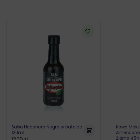
Salsa Habanera Negra w butelce
Kawa Meks
120ml
Americano
Ziarno 454g
12,30
zł