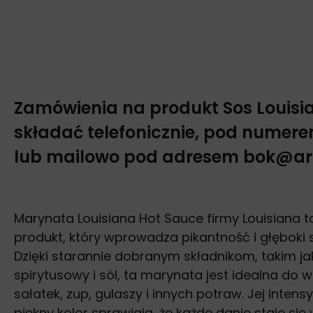
Zamówienia na produkt
Sos Louisi
składać telefonicznie, pod numer
lub mailowo pod adresem bok@ar
Marynata Louisiana Hot Sauce firmy Louisiana 
produkt, który wprowadza pikantność i głęboki 
Dzięki starannie dobranym składnikom, takim j
spirytusowy i sól, ta marynata jest idealna do w
sałatek, zup, gulaszy i innych potraw. Jej inten
piękny kolor sprawiają, że każde danie staje się