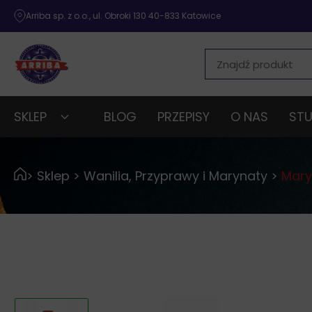
Arriba sp. z o.o., ul. Obroki 130 40-833 Katowice
SKLEP
BLOG
PRZEPISY
O NAS
STU
>
Sklep
>
Wanilia, Przyprawy i Marynaty
>
Mary