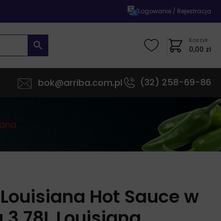
|
Logowanie / Rejestracja
Koszyk
0,00
zł
(32) 258-69-86
bok@arriba.com.pl
iana
Louisiana Hot Sauce w
 3,78L Louisiana