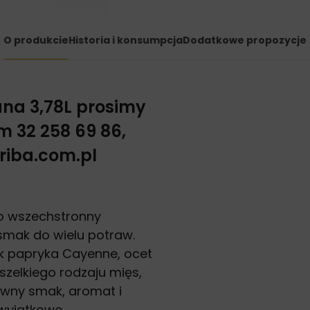
O produkcie
Historia i konsumpcja
Dodatkowe propozycje
ana 3,78L
prosimy
em
32
258
69
86,
riba.com.pl
to wszechstronny
smak do wielu potraw.
ak papryka Cayenne, ocet
szelkiego rodzaju mięs,
sywny smak, aromat i
 wyjątkowe.