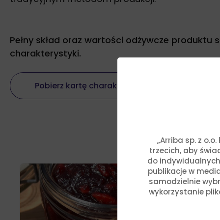
Pełny skład oraz wartości odżywcze produktu 
charakterystyki.
Pobierz kartę charakterystyki produktu
Przygot
„Arriba sp. z o.
trzecich, aby świ
do indywidualnych
publikacje w media
samodzielnie wybra
wykorzystanie pli