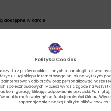
są
dost
ę
pne
w karcie
Polityka Cookies
uj danie z naszymi pr
o. korzysta z plików cookies i innych technologii tak własn
adczyć usługi sklepu internetowego na jak najwyższym po
 zainteresowań odbiorców oraz personalizować nasze rek
ch społecznościowych. Możesz wyrazić zgodę na wszystkie p
ć konfigurację, klikając odpowiednie przyciski. Pamiętaj
ków cookie może wpłynąć na funkcjonalności Sklepu. Więce
zapoznając się z naszą Polityka plików cookies.”