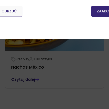
ODRZUĆ
ZAAKC
Przepisy
Julia Sztyler
Nachos México
Czytaj dalej