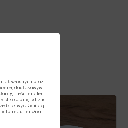
zepisami
ych jak własnych oraz stron
ziomie, dostosowywać treści
lamy, treści marketingowe i
liki cookie, odrzucić je lub
, że brak wyrażenia zgody na
j informacji można uzyskać,