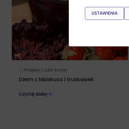
USTAWIENIA
Przepisy
Julia Sztyler
Dżem z hibiskusa i truskawek
Czytaj dalej