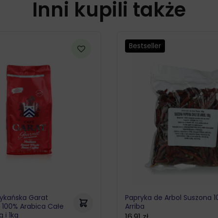
Inni kupili także
Bestseller
ykańska Garat
Papryka de Arbol Suszona 1
 100% Arabica Całe
Arriba
 i 1kg
16,91
zł